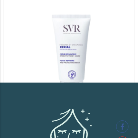
SVR XERIAL FISSURES ET CREVASSES
41,700
TND