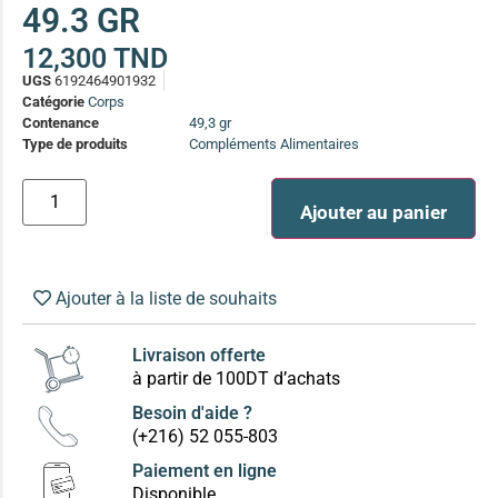
49.3 GR
(13)
Soin anti-pelliculaire
(12)
12,300
TND
UGS
6192464901932
Soin pointes cassantes et fourchues
(12)
Catégorie
Corps
Contenance
49,3 gr
Type de produits
Compléments Alimentaires
Soins Solaires Ciblés
Pour chaque type de peau, une solution
Soins cibés adultes
(67)
Ajouter au panier
Soins ciblé bébé (0-5 ans)
(4)
Soins ciblé enfants / adolescent (5-18 ans)
(3)
Box à
Ajouter à la liste de souhaits
Soins ciblés famille
(4)
compos
Livraison offerte
à partir de 100DT d’achats
Besoin d'aide ?
(+216) 52 055-803
Paiement en ligne
Disponible