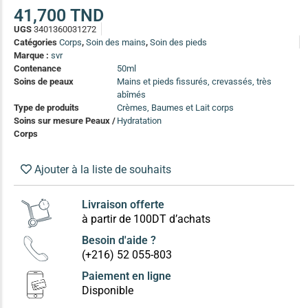
(13)
41,700
TND
UGS
3401360031272
Soin anti-pelliculaire
(12)
Catégories
Corps
,
Soin des mains
,
Soin des pieds
Soin pointes cassantes et fourchues
(12)
Marque :
svr
Contenance
50ml
Soins de peaux
Mains et pieds fissurés, crevassés, très
Soins Solaires Ciblés
abîmés
Pour chaque type de peau, une solution
Type de produits
Crèmes, Baumes et Lait corps
Soins cibés adultes
(67)
Soins sur mesure Peaux /
Hydratation
Corps
Soins ciblé bébé (0-5 ans)
(4)
Soins ciblé enfants / adolescent (5-18 ans)
(3)
Ajouter à la liste de souhaits
Box à
Soins ciblés famille
(4)
compos
Livraison offerte
à partir de 100DT d’achats
Besoin d'aide ?
(+216) 52 055-803
Paiement en ligne
Disponible