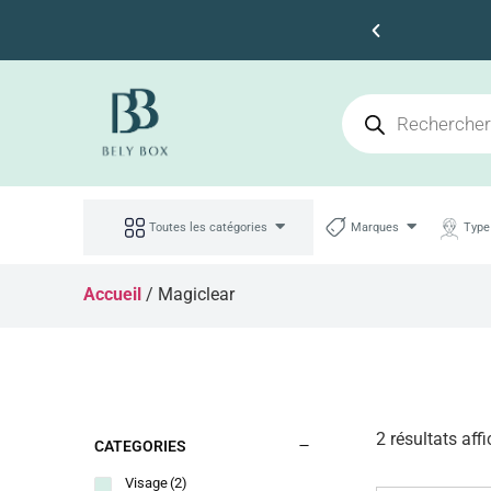
Faites des économies
Toutes les catégories
Marques
Type
Accueil
/ Magiclear
2 résultats aff
CATEGORIES
Visage
(2)