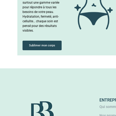
surtout une gamme variée
pour répondre à tous les
besoins de votre peau.
Hydratation, fermeté, anti-
cellulite… chaque soin est
pensé pour des résultats
visibles.
Sublimer mon corps
ENTREP
Qui somm
Nos promo