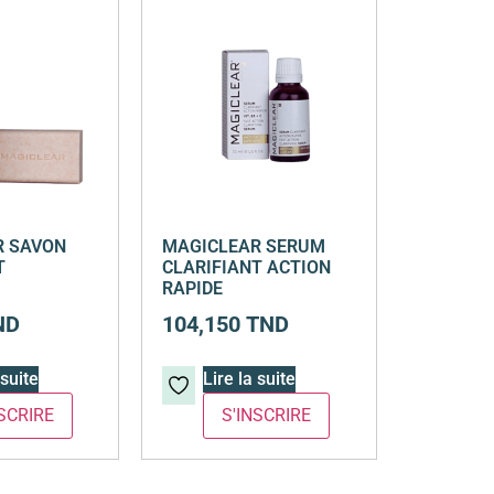
R SAVON
MAGICLEAR SERUM
T
CLARIFIANT ACTION
RAPIDE
ND
104,150
TND
 suite
Lire la suite