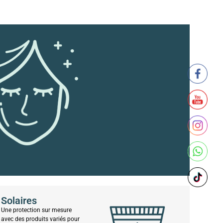
Solaires
Une protection sur mesure
avec des produits variés pour