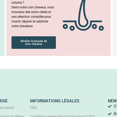
volume ?
Dans notre coin cheveux, vous
trouverez des soins ciblés et
une sélection complète pour
nourrir, réparer et sublimer
votre chevelure .
Révéler la beauté de
mes cheveux
RISE
INFORMATIONS LÉGALES
NEW
O
es nous?
FAQ
B
tions & Offres
Condition générales d’utilisation (CGU)