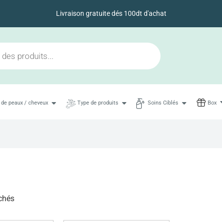
Livraison gratuite dés 100dt d'achat
 de peaux / cheveux
Type de produits
Soins Ciblés
Box
ichés