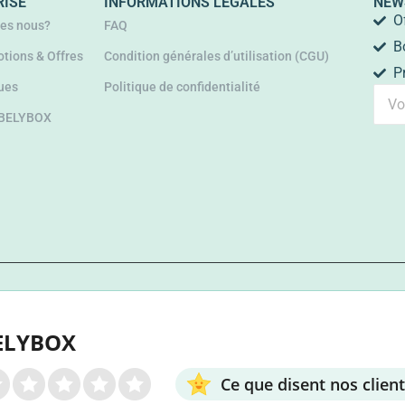
RISE
INFORMATIONS LÉGALES
NEW
O
es nous?
FAQ
B
tions & Offres
Condition générales d’utilisation (CGU)
P
ues
Politique de confidentialité
 BELYBOX
ELYBOX
Ce que disent nos clien