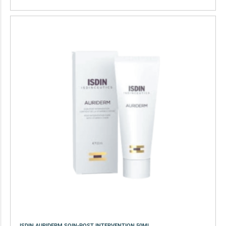
ISDIN AURIDERM SOIN-POST INTERVENTION 50ML