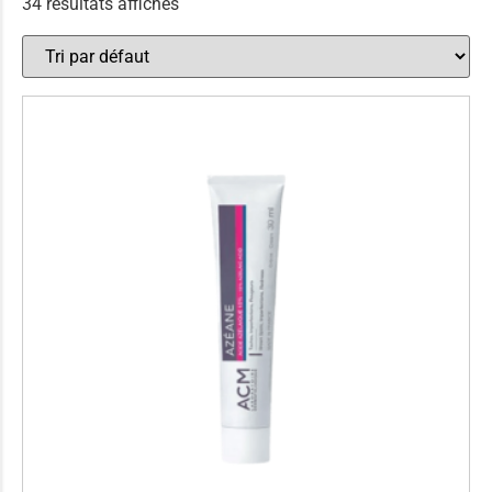
34 résultats affichés
Anti-chute et fortifiant
(28)
Soin anti-démangeaisons et cuir chevelu sensible
(13)
Soin anti-pelliculaire
(12)
Soin pointes cassantes et fourchues
(12)
Soins Solaires Ciblés
Pour chaque type de peau, une solution
Soins cibés adultes
(67)
Box à
Soins ciblé bébé (0-5 ans)
(4)
compos
Soins ciblé enfants / adolescent (5-18 ans)
(3)
Soins ciblés famille
(4)