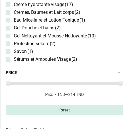
Soins ciblés marques, cicatrices
(32)
Crème hydratante visage
(17)
Eau De Toilette & Parfums
Soins ciblés points noirs
(49)
Crèmes, Baumes et Lait corps
(2)
Eau Micellaire Et Lotion Tonique
Soins ciblés pores dilatés
(51)
Eau Micellaire et Lotion Tonique
(1)
Gel Douche Et Bains
Gel Douche et bains
(2)
Soins Corps Ciblés
Gel Nettoyant et Mousse Nettoyante
(10)
Gel Nettoyant Et Mousse Nettoyante
Là où votre corps en a besoin
Protection solaire
(2)
Gommage Et Exfoliants
Soin anti-démangeaisons
(34)
Savon
(1)
Huile De Massage
Sérums et Ampoules Visage
(2)
Soin anti-rougeurs, irritations
(6)
Soin cicactrisant et réparateur
(3)
Huiles Capillaires
PRICE
Soin eclaircissant
(8)
Lait Démaquillant
Box
Soin hydratant et nourissant
(12)
Savon
Prix:
7 TND
—
214 TND
cadeau
Soin raffermissant, vergetures
(5)
Sérums Et Ampoules Visage
Shampooings
Reset
Soins Cheveux Ciblés
Soins Capillaires
Répondre aux besoins de chaque chevelure
Soins Sans Rinçage