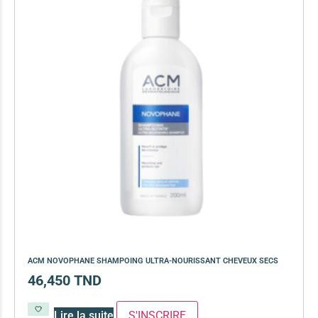
Anti-chute et fortifiant
(28)
Soin anti-démangeaisons et cuir chevelu sensible
(13)
Soin anti-pelliculaire
(12)
Soin pointes cassantes et fourchues
(12)
Soins Solaires Ciblés
Pour chaque type de peau, une solution
Soins cibés adultes
(67)
Box à
Soins ciblé bébé (0-5 ans)
(4)
compos
Soins ciblé enfants / adolescent (5-18 ans)
(3)
Soins ciblés famille
(4)
ACM NOVOPHANE SHAMPOING ULTRA-NOURISSANT CHEVEUX SECS
46,450
TND
Lire la suite