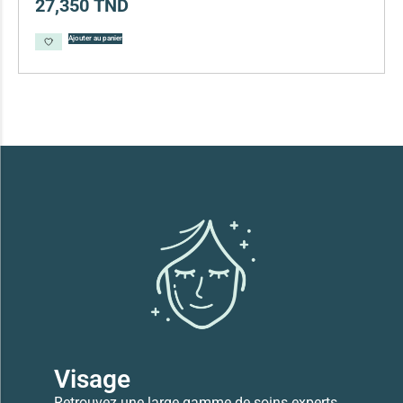
27,350
TND
Ajouter au panier
Visage
Retrouvez une large gamme de soins experts