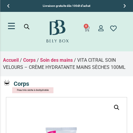
Livraison gratuite dés 100dt d'achat
0
Top ventes
Accueil
/
Corps
/
Soin des mains
/ VITA CITRAL SOIN
Type de peaux
Visage
VELOURS – CRÈME HYDRATANTE MAINS SÈCHES 100ML
Après-Shampooing Et Masque Capillaire
Soins Visage Ciblés
Produits tendances
Corps
Précision et efficacité pour chaque besoin
Des soins sur-mesure
Brumisateurs Et Eaux Thermales
Soins ciblés anti-acné
(98)
Promotions
Corps
Cheveux
Cheveux Colorés & Méchés
Soins ciblés anti-age
(124)
Peau très sèche à deshydratée
Pack promo
Compléments Alimentaires
Solaire
Soins ciblés anti-imperfections
(34)
Crème Hydratante Visage
Box du
Packs BELYBOX
Soins ciblés anti-rougeurs
(54)
moment
Crèmes, Baumes Et Lait Corps
Soins ciblés anti-tâches / Eclaircissant
(84)
Soins ciblés marques, cicatrices
(32)
Déodorants