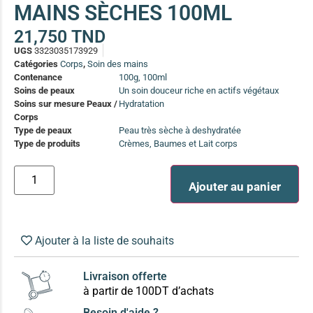
MAINS SÈCHES 100ML
(13)
Soin anti-pelliculaire
(12)
21,750
TND
UGS
3323035173929
Soin pointes cassantes et fourchues
(12)
Catégories
Corps
,
Soin des mains
Contenance
100g, 100ml
Soins de peaux
Un soin douceur riche en actifs végétaux
Soins Solaires Ciblés
Soins sur mesure Peaux /
Hydratation
Pour chaque type de peau, une solution
Corps
Soins cibés adultes
(67)
Type de peaux
Peau très sèche à deshydratée
Soins ciblé bébé (0-5 ans)
(4)
Type de produits
Crèmes, Baumes et Lait corps
Soins ciblé enfants / adolescent (5-18 ans)
(3)
Box à
Ajouter au panier
Soins ciblés famille
(4)
compos
Ajouter à la liste de souhaits
Livraison offerte
à partir de 100DT d’achats
Besoin d'aide ?