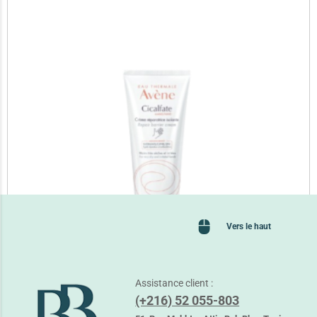
Vers le haut
Assistance client :
(+216) 52 055-803
AVENE CICALFATE MAINS – REPARATRICE ISOLANTE