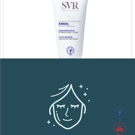
SVR XERIAL FISSURES ET CREVASSES
41,700
TND
Lire la suite