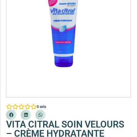
Soins ciblés points noirs
(49)
Eau De Toilette & Parfums
Soins ciblés pores dilatés
(51)
Eau Micellaire Et Lotion Tonique
Gel Douche Et Bains
Soins Corps Ciblés
Gel Nettoyant Et Mousse Nettoyante
Là où votre corps en a besoin
Soin anti-démangeaisons
(34)
Gommage Et Exfoliants
Soin anti-rougeurs, irritations
(6)
Huile De Massage
Soin cicactrisant et réparateur
(3)
Huiles Capillaires
Soin eclaircissant
(8)
Lait Démaquillant
Soin hydratant et nourissant
(12)
Box
Savon
Soin raffermissant, vergetures
(5)
cadeau
Sérums Et Ampoules Visage
0
avis
Soins Cheveux Ciblés
Shampooings
Répondre aux besoins de chaque chevelure
VITA CITRAL SOIN VELOURS
Anti-chute et fortifiant
(28)
Soins Capillaires
– CRÈME HYDRATANTE
Soin anti-démangeaisons et cuir chevelu sensible
Soins Sans Rinçage