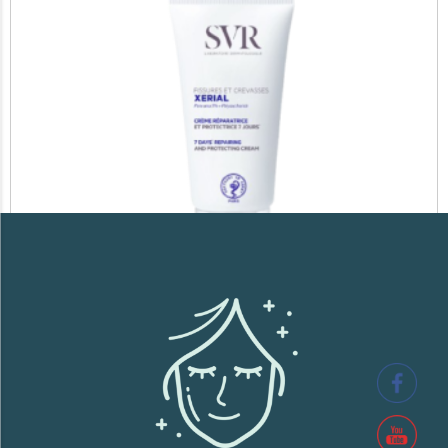
SVR XERIAL FISSURES ET CREVASSES
41,700
TND
Lire la suite