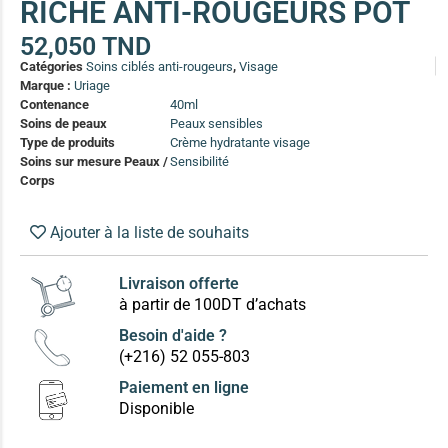
RICHE ANTI-ROUGEURS POT
(13)
52,050
TND
Soin anti-pelliculaire
(12)
Catégories
Soins ciblés anti-rougeurs
,
Visage
Soin pointes cassantes et fourchues
(12)
Marque :
Uriage
Contenance
40ml
Soins de peaux
Peaux sensibles
Soins Solaires Ciblés
Type de produits
Crème hydratante visage
Pour chaque type de peau, une solution
Soins sur mesure Peaux /
Sensibilité
Soins cibés adultes
(67)
Corps
Soins ciblé bébé (0-5 ans)
(4)
Ajouter à la liste de souhaits
Soins ciblé enfants / adolescent (5-18 ans)
(3)
Box à
Soins ciblés famille
(4)
compos
Livraison offerte
à partir de 100DT d’achats
Besoin d'aide ?
(+216) 52 055-803
Paiement en ligne
Disponible