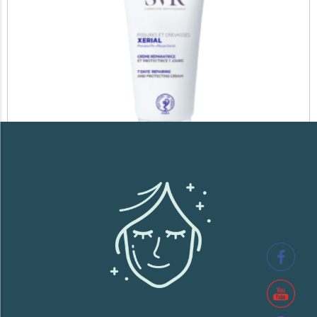
SVR XERIAL FISSURES ET CREVASSES
41,700
TND
Lire la suite