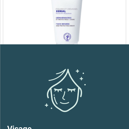
SVR XERIAL FISSURES ET CREVASSES
41,700
TND
Lire la suite
Visage