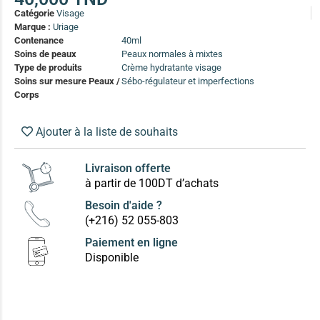
(13)
Catégorie
Visage
Marque :
Uriage
Soin anti-pelliculaire
(12)
Contenance
40ml
Soins de peaux
Peaux normales à mixtes
Soin pointes cassantes et fourchues
(12)
Type de produits
Crème hydratante visage
Soins sur mesure Peaux /
Sébo-régulateur et imperfections
Soins Solaires Ciblés
Corps
Pour chaque type de peau, une solution
Soins cibés adultes
(67)
Ajouter à la liste de souhaits
Soins ciblé bébé (0-5 ans)
(4)
Livraison offerte
Soins ciblé enfants / adolescent (5-18 ans)
(3)
Box à
à partir de 100DT d’achats
Soins ciblés famille
(4)
compos
Besoin d'aide ?
(+216) 52 055-803
Paiement en ligne
Disponible