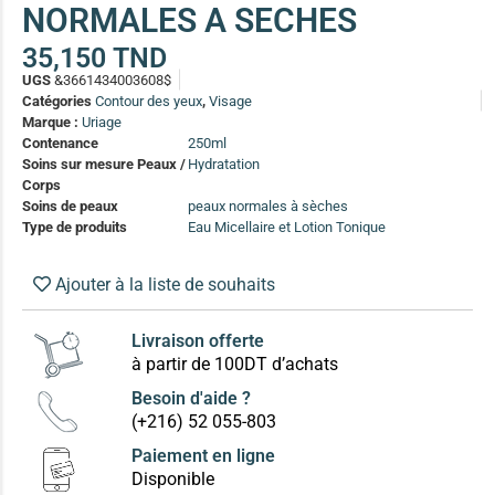
NORMALES A SECHES
(13)
Soin anti-pelliculaire
(12)
35,150
TND
UGS
&3661434003608$
Soin pointes cassantes et fourchues
(12)
Catégories
Contour des yeux
,
Visage
Marque :
Uriage
Contenance
250ml
Soins Solaires Ciblés
Soins sur mesure Peaux /
Hydratation
Pour chaque type de peau, une solution
Corps
Soins cibés adultes
(67)
Soins de peaux
peaux normales à sèches
Soins ciblé bébé (0-5 ans)
(4)
Type de produits
Eau Micellaire et Lotion Tonique
Soins ciblé enfants / adolescent (5-18 ans)
(3)
Box à
Ajouter à la liste de souhaits
Soins ciblés famille
(4)
compos
Livraison offerte
à partir de 100DT d’achats
Besoin d'aide ?
(+216) 52 055-803
Paiement en ligne
Disponible