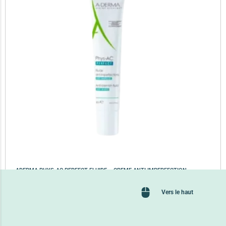
ADERMA PHYS-AC PERFECT FLUIDE – CREME ANTI IMPERFECTION
54,800
TND
Vers le haut
Lire la suite