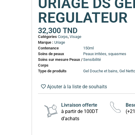
URIAGE DS G
REGULATEUR
32,300
TND
Catégories
Corps
,
Visage
Marque :
Uriage
Contenance
150ml
Soins de peaux
Peaux irritées, squasmes
Soins sur mesure Peaux /
Sensibilité
Corps
Type de produits
Gel Douche et bains, Gel Nett
Ajouter à la liste de souhaits
Livraison offerte
Beso
à partir de 100DT
(+2
d’achats