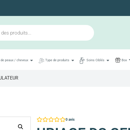
Livraison en 48h maximum
 de peaux / cheveux
Type de produits
Soins Ciblés
Box
ULATEUR
0
avis