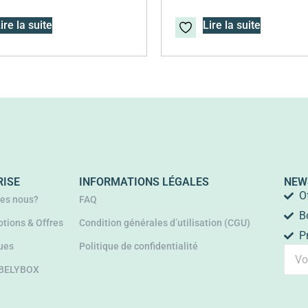
ire la suite
Lire la suite
RISE
INFORMATIONS LÉGALES
NEW
O
es nous?
FAQ
B
tions & Offres
Condition générales d’utilisation (CGU)
P
ues
Politique de confidentialité
 BELYBOX