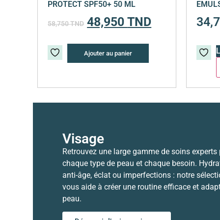
PROTECT SPF50+ 50 ML
EMULS
48,950
TND
34,
58,750
TND
L
Ajouter au panier
Visage
Retrouvez une large gamme de soins experts
chaque type de peau et chaque besoin. Hydrat
anti-âge, éclat ou imperfections : notre sélect
vous aide à créer une routine efficace et adap
peau.