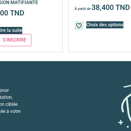
ION MATIFIANTE
38,400
TND
À partir de
700
TND
Choix des options
ire la suite
 pour
ation,
ion ciblée
tée à votre