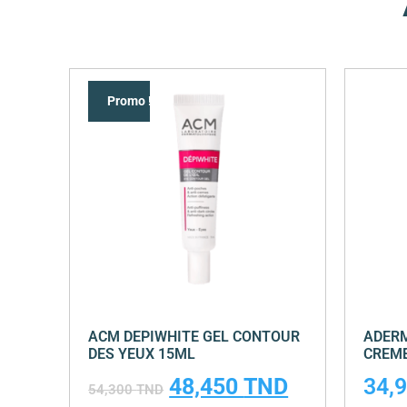
Promo !
ACM DEPIWHITE GEL CONTOUR
ADERM
DES YEUX 15ML
CREME
48,450
TND
34,
54,300
TND