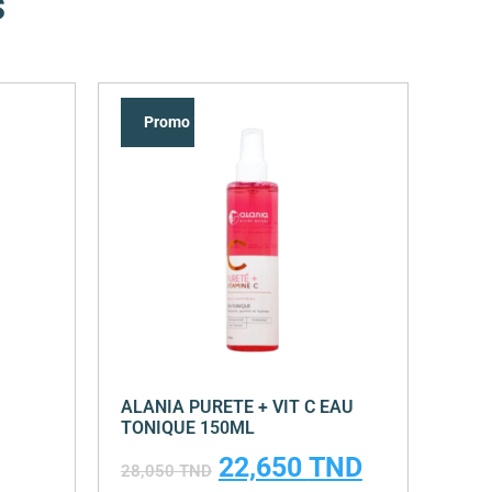
s
Promo !
ALANIA PURETE + VIT C EAU
TONIQUE 150ML
22,650
TND
28,050
TND