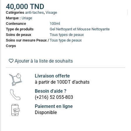
(13)
40,000
TND
Catégories
anti-taches
,
Visage
Soin anti-pelliculaire
(12)
Marque :
Uriage
Soin pointes cassantes et fourchues
(12)
Contenance
100ml
Type de produits
Gel Nettoyant et Mousse Nettoyante
Soins de peaux
Tous types de peaux
Soins Solaires Ciblés
Soins sur mesure Peaux /
Tous type de peaux
Pour chaque type de peau, une solution
Corps
Soins cibés adultes
(67)
Soins ciblé bébé (0-5 ans)
(4)
Ajouter à la liste de souhaits
Soins ciblé enfants / adolescent (5-18 ans)
(3)
Box à
Livraison offerte
Soins ciblés famille
(4)
compos
à partir de 100DT d’achats
Besoin d'aide ?
(+216) 52 055-803
Paiement en ligne
Disponible