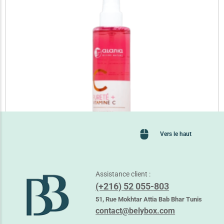
Vers le haut
Assistance client :
ALANIA PURETE + VIT C EAU TONIQUE 150ML
(+216) 52 055-803
22,650
TND
28,050
TND
51, Rue Mokhtar Attia Bab Bhar Tunis
contact@belybox.com