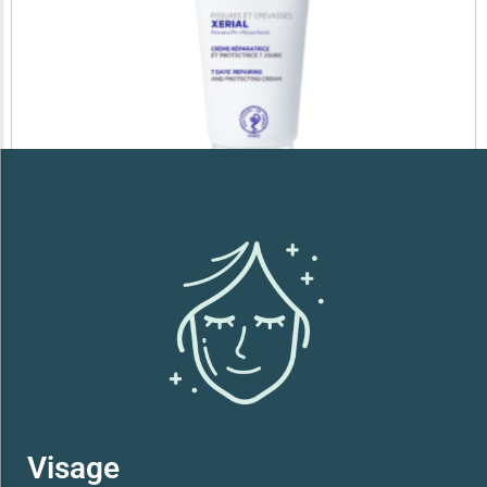
SVR XERIAL FISSURES ET CREVASSES
41,700
TND
Lire la suite
Visage