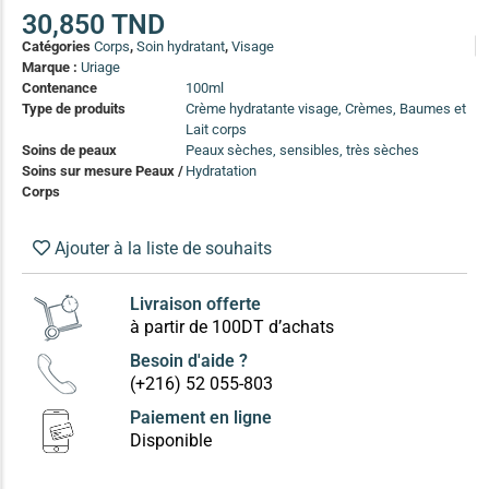
(13)
30,850
TND
Catégories
Corps
,
Soin hydratant
,
Visage
Soin anti-pelliculaire
(12)
Marque :
Uriage
Soin pointes cassantes et fourchues
(12)
Contenance
100ml
Type de produits
Crème hydratante visage, Crèmes, Baumes et
Lait corps
Soins Solaires Ciblés
Soins de peaux
Peaux sèches, sensibles, très sèches
Pour chaque type de peau, une solution
Soins sur mesure Peaux /
Hydratation
Soins cibés adultes
(67)
Corps
Soins ciblé bébé (0-5 ans)
(4)
Ajouter à la liste de souhaits
Soins ciblé enfants / adolescent (5-18 ans)
(3)
Box à
Soins ciblés famille
(4)
compos
Livraison offerte
à partir de 100DT d’achats
Besoin d'aide ?
(+216) 52 055-803
Paiement en ligne
Disponible