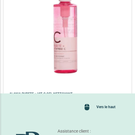
ALANIA PURETE + VIT C GEL NETTOYANT
37,350
TND
Vers le haut
Lire la suite
Assistance client :