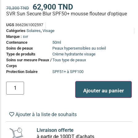
(13)
62,900
TND
70,300
TND
SVR Sun Secure Blur SPF50+ mousse flouteur d’optique
Soin anti-pelliculaire
(12)
Soin pointes cassantes et fourchues
(12)
UGS
3662361002597
Catégories
Solaires
,
Visage
Marque :
svr
Soins Solaires Ciblés
Contenance
50ml
Pour chaque type de peau, une solution
Soins de peaux
Peaux hypersensibles au soleil
Soins cibés adultes
(67)
Type de produits
Crème hydratante visage
Soins sur mesure Peaux /
Tous type de peaux
Soins ciblé bébé (0-5 ans)
(4)
Corps
Protection Solaire
SPF51+ à SPF100
Soins ciblé enfants / adolescent (5-18 ans)
(3)
Box à
Soins ciblés famille
(4)
compos
Ajouter au panier
Ajouter à la liste de souhaits
Livraison offerte
à partir de 100DT d’achats