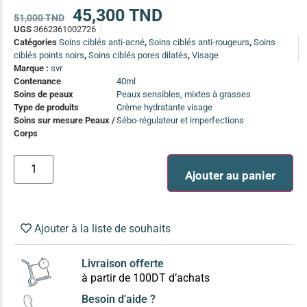
(13)
45,300
TND
51,000
TND
UGS
3662361002726
Soin anti-pelliculaire
(12)
Catégories
Soins ciblés anti-acné
,
Soins ciblés anti-rougeurs
,
Soins
Soin pointes cassantes et fourchues
(12)
ciblés points noirs
,
Soins ciblés pores dilatés
,
Visage
Marque :
svr
Contenance
40ml
Soins Solaires Ciblés
Soins de peaux
Peaux sensibles, mixtes à grasses
Pour chaque type de peau, une solution
Type de produits
Crème hydratante visage
Soins cibés adultes
(67)
Soins sur mesure Peaux /
Sébo-régulateur et imperfections
Corps
Soins ciblé bébé (0-5 ans)
(4)
Soins ciblé enfants / adolescent (5-18 ans)
(3)
Box à
Ajouter au panier
Soins ciblés famille
(4)
compos
Ajouter à la liste de souhaits
Livraison offerte
à partir de 100DT d’achats
Besoin d'aide ?