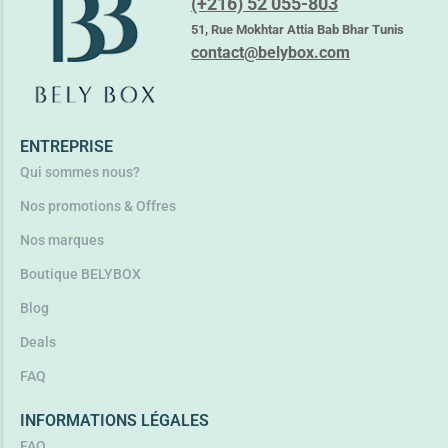
(+216) 52 055-803
ALANIA PURETE + VIT C GEL NETTOYANT
51, Rue Mokhtar Attia Bab Bhar Tunis
37,350
TND
contact@belybox.com
Lire la suite
ENTREPRISE
Qui sommes nous?
Nos promotions & Offres
Nos marques
Boutique BELYBOX
Blog
Deals
FAQ
INFORMATIONS LÉGALES
FAQ