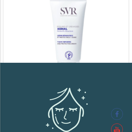
SVR XERIAL FISSURES ET CREVASSES
41,700
TND
Lire la suite