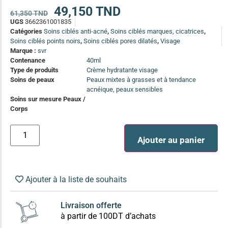
(13)
49,150
TND
61,350
TND
UGS
3662361001835
Soin anti-pelliculaire
(12)
Catégories
Soins ciblés anti-acné
,
Soins ciblés marques, cicatrices
,
Soin pointes cassantes et fourchues
(12)
Soins ciblés points noirs
,
Soins ciblés pores dilatés
,
Visage
Marque :
svr
Contenance
40ml
Soins Solaires Ciblés
Type de produits
Crème hydratante visage
Pour chaque type de peau, une solution
Soins de peaux
Peaux mixtes à grasses et à tendance
Soins cibés adultes
(67)
acnéique, peaux sensibles
Soins sur mesure Peaux /
Soins ciblé bébé (0-5 ans)
(4)
Corps
Soins ciblé enfants / adolescent (5-18 ans)
(3)
Box à
Soins ciblés famille
(4)
Ajouter au panier
compos
Ajouter à la liste de souhaits
Livraison offerte
à partir de 100DT d’achats