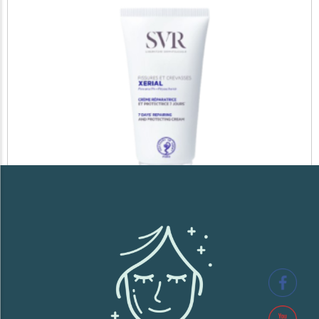
SVR XERIAL FISSURES ET CREVASSES
41,700
TND