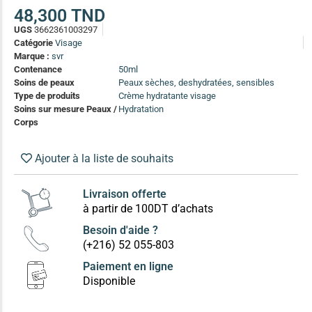
(13)
48,300
TND
UGS
3662361003297
Soin anti-pelliculaire
(12)
Catégorie
Visage
Soin pointes cassantes et fourchues
(12)
Marque :
svr
Contenance
50ml
Soins de peaux
Peaux sèches, deshydratées, sensibles
Soins Solaires Ciblés
Type de produits
Crème hydratante visage
Pour chaque type de peau, une solution
Soins sur mesure Peaux /
Hydratation
Soins cibés adultes
(67)
Corps
Soins ciblé bébé (0-5 ans)
(4)
Ajouter à la liste de souhaits
Soins ciblé enfants / adolescent (5-18 ans)
(3)
Box à
Soins ciblés famille
(4)
compos
Livraison offerte
à partir de 100DT d’achats
Besoin d'aide ?
(+216) 52 055-803
Paiement en ligne
Disponible