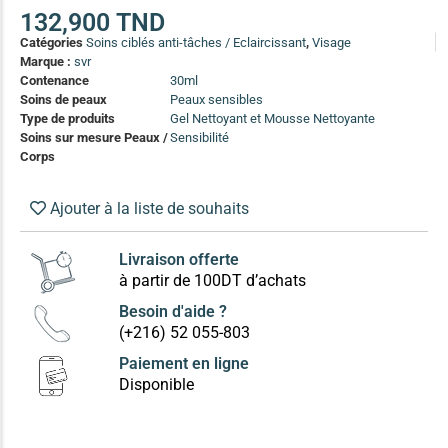
(13)
132,900
TND
Catégories
Soins ciblés anti-tâches / Eclaircissant
,
Visage
Soin anti-pelliculaire
(12)
Marque :
svr
Soin pointes cassantes et fourchues
(12)
Contenance
30ml
Soins de peaux
Peaux sensibles
Type de produits
Gel Nettoyant et Mousse Nettoyante
Soins Solaires Ciblés
Soins sur mesure Peaux /
Sensibilité
Pour chaque type de peau, une solution
Corps
Soins cibés adultes
(67)
Soins ciblé bébé (0-5 ans)
(4)
Ajouter à la liste de souhaits
Soins ciblé enfants / adolescent (5-18 ans)
(3)
Box à
Livraison offerte
Soins ciblés famille
(4)
compos
à partir de 100DT d’achats
Besoin d'aide ?
(+216) 52 055-803
Paiement en ligne
Disponible