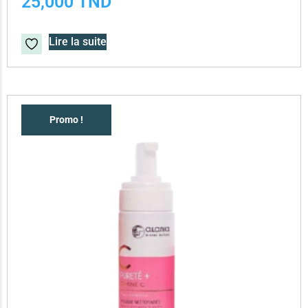
25,000
TND
Lire la suite
Promo !