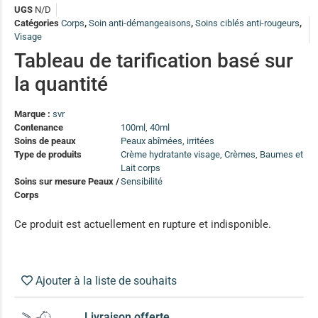
(13)
UGS
N/D
Catégories
Corps
,
Soin anti-démangeaisons
,
Soins ciblés anti-rougeurs
,
Soin anti-pelliculaire
(12)
Visage
Soin pointes cassantes et fourchues
(12)
Tableau de tarification basé sur
la quantité
Soins Solaires Ciblés
Pour chaque type de peau, une solution
Marque :
svr
Soins cibés adultes
(67)
Contenance
100ml, 40ml
Soins de peaux
Peaux abîmées, irritées
Soins ciblé bébé (0-5 ans)
(4)
Type de produits
Crème hydratante visage, Crèmes, Baumes et
Lait corps
Soins ciblé enfants / adolescent (5-18 ans)
(3)
Box à
Soins sur mesure Peaux /
Sensibilité
Soins ciblés famille
(4)
Corps
compos
Ce produit est actuellement en rupture et indisponible.
Ajouter à la liste de souhaits
Livraison offerte