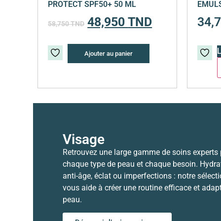
PROTECT SPF50+ 50 ML
EMULS
48,950
TND
34,
58,750
TND
L
Ajouter au panier
Visage
Retrouvez une large gamme de soins experts
chaque type de peau et chaque besoin. Hydrat
anti-âge, éclat ou imperfections : notre sélect
vous aide à créer une routine efficace et adap
peau.