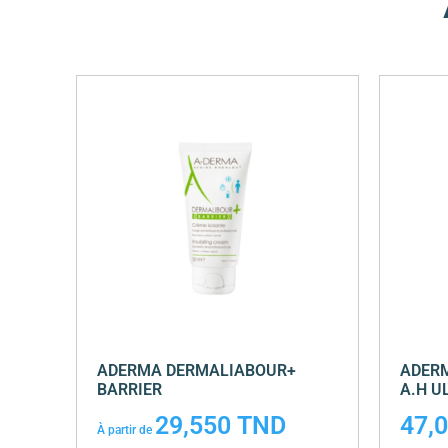
ADERMA DERMALIABOUR+
ADERM
BARRIER
A.H U
29,550
TND
47,
À partir de