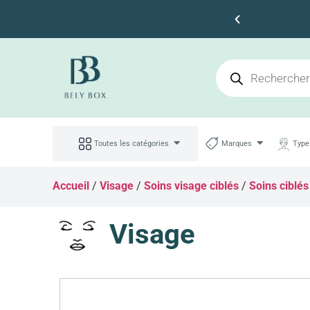
s 100dt d'achat
Toutes les catégories
Marques
Type
Accueil
/
Visage
/
Soins visage ciblés
/
Soins ciblés
Visage