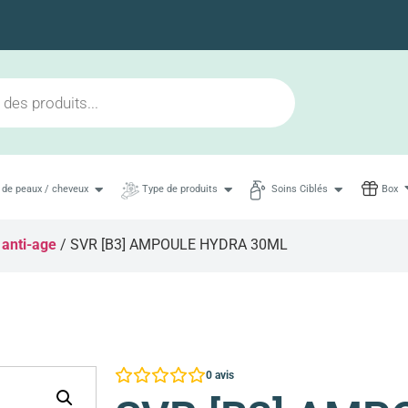
Livraison en 48h maximum
 de peaux / cheveux
Type de produits
Soins Ciblés
Box
 anti-age
/ SVR [B3] AMPOULE HYDRA 30ML
0
avis