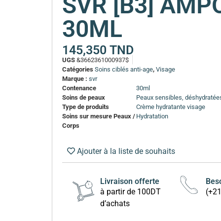
SVR [B3] AMP
30ML
145,350
TND
UGS
&3662361000937$
Catégories
Soins ciblés anti-age
,
Visage
Marque :
svr
Contenance
30ml
Soins de peaux
Peaux sensibles, déshydratées,
Type de produits
Crème hydratante visage
Soins sur mesure Peaux /
Hydratation
Corps
Ajouter à la liste de souhaits
Livraison offerte
Beso
à partir de 100DT
(+2
d’achats