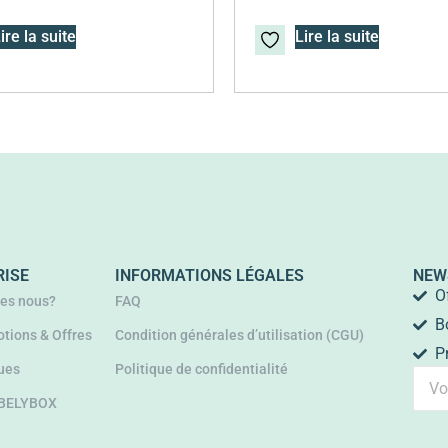
ire la suite
Lire la suite
RISE
INFORMATIONS LÉGALES
NEW
O
es nous?
FAQ
B
tions & Offres
Condition générales d’utilisation (CGU)
P
ues
Politique de confidentialité
 BELYBOX