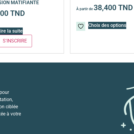
ION MATIFIANTE
38,400
TND
À partir de
700
TND
Choix des options
ire la suite
 pour
ation,
ion ciblée
tée à votre