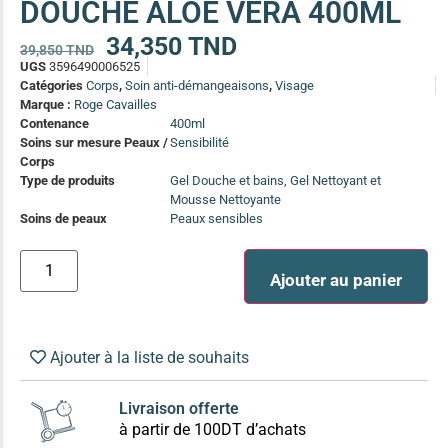
DOUCHE ALOE VERA 400ML
(13)
34,350
TND
Soin anti-pelliculaire
(12)
39,850
TND
UGS
3596490006525
Soin pointes cassantes et fourchues
(12)
Catégories
Corps
,
Soin anti-démangeaisons
,
Visage
Marque :
Roge Cavailles
Contenance
400ml
Soins Solaires Ciblés
Soins sur mesure Peaux /
Sensibilité
Pour chaque type de peau, une solution
Corps
Soins cibés adultes
(67)
Type de produits
Gel Douche et bains, Gel Nettoyant et
Mousse Nettoyante
Soins ciblé bébé (0-5 ans)
(4)
Soins de peaux
Peaux sensibles
Soins ciblé enfants / adolescent (5-18 ans)
(3)
Box à
Soins ciblés famille
(4)
compos
Ajouter au panier
Ajouter à la liste de souhaits
Livraison offerte
à partir de 100DT d’achats