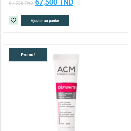
67,500
TND
81,550
TND
Ajouter au panier
Promo !