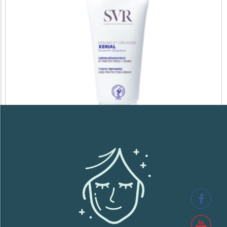
SVR XERIAL FISSURES ET CREVASSES
41,700
TND
Lire la suite