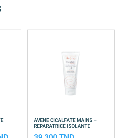
s
TE
AVENE CICALFATE MAINS –
REPARATRICE ISOLANTE
ND
39,300
TND