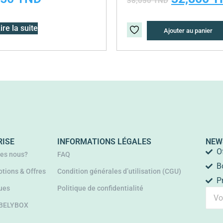
38,050
TND
ire la suite
Ajouter au panier
RISE
INFORMATIONS LÉGALES
NEW
O
es nous?
FAQ
B
tions & Offres
Condition générales d’utilisation (CGU)
P
ues
Politique de confidentialité
 BELYBOX