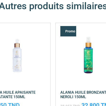
Autres produits similaire
Promo !
A HUILE APAISANTE
ALANIA HUILE BRONZAN
ATANTE 150ML
NEROLI 150ML
350
TND
32,800
T