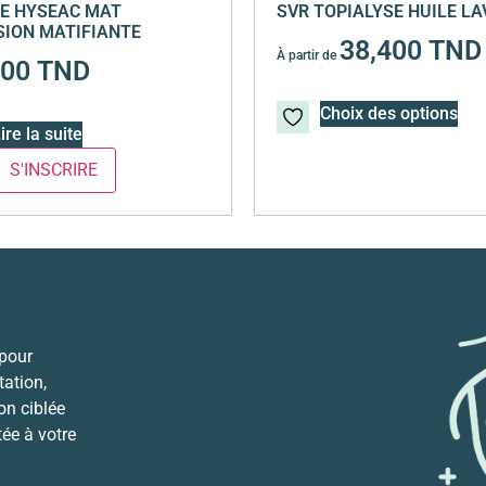
E HYSEAC MAT
SVR TOPIALYSE HUILE L
ION MATIFIANTE
38,400
TND
À partir de
700
TND
Choix des options
ire la suite
 pour
ation,
ion ciblée
tée à votre