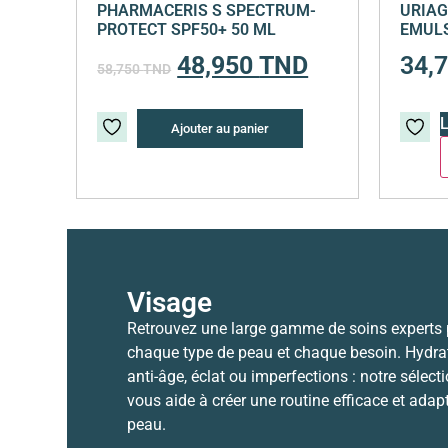
PHARMACERIS S SPECTRUM-
URIAG
PROTECT SPF50+ 50 ML
EMULS
48,950
TND
34,
58,750
TND
L
Ajouter au panier
Visage
Retrouvez une large gamme de soins experts
chaque type de peau et chaque besoin. Hydrat
anti-âge, éclat ou imperfections : notre sélect
vous aide à créer une routine efficace et adap
peau.