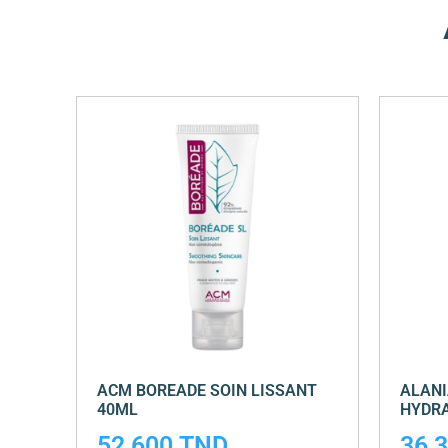
ACM BOREADE SOIN LISSANT
ALANI
40ML
HYDR
52,600
TND
36,