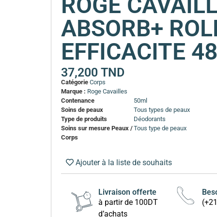
ROGE CAVAIL
ABSORB+ ROL
EFFICACITE 4
37,200
TND
Catégorie
Corps
Marque :
Roge Cavailles
Contenance
50ml
Soins de peaux
Tous types de peaux
Type de produits
Déodorants
Soins sur mesure Peaux /
Tous type de peaux
Corps
Ajouter à la liste de souhaits
Livraison offerte
Beso
à partir de 100DT
(+2
d’achats