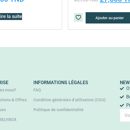
40,700
TND
ire la suite
Ajouter au panier
RISE
INFORMATIONS LÉGALES
NEW
O
es nous?
FAQ
B
tions & Offres
Condition générales d’utilisation (CGU)
P
ues
Politique de confidentialité
 BELYBOX