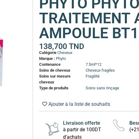
PHYTO PHYT
TRAITEMENT 
AMPOULE BT1
138,700
TND
Catégorie
Cheveux
Marque :
Phyto
Contenance
7.5ml*12
Soins de cheveux
Cheveux fragiles
Soins sur mesure
Fragilité
cheveux
Type de produits
Soins sans rinçage
Ajouter à la liste de souhaits
Livraison offerte
Beso
à partir de 100DT
(+2
d’achats