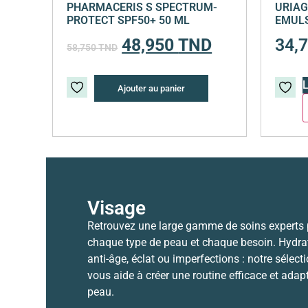
PHARMACERIS S SPECTRUM-
URIAG
PROTECT SPF50+ 50 ML
EMULS
48,950
TND
34,
58,750
TND
L
Ajouter au panier
Visage
Retrouvez une large gamme de soins experts
chaque type de peau et chaque besoin. Hydrat
anti-âge, éclat ou imperfections : notre sélect
vous aide à créer une routine efficace et adap
peau.