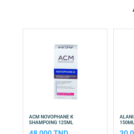
ACM NOVOPHANE K
ALANI
SHAMPOING 125ML
150M
48,000
TND
30,