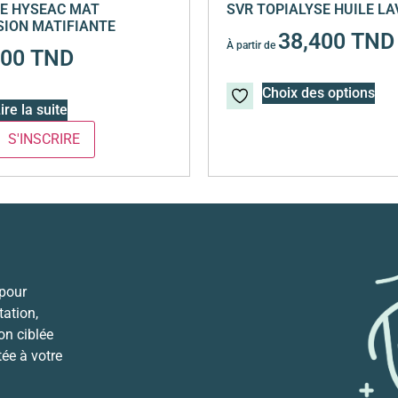
E HYSEAC MAT
SVR TOPIALYSE HUILE L
ION MATIFIANTE
38,400
TND
À partir de
700
TND
Choix des options
ire la suite
 pour
ation,
ion ciblée
tée à votre