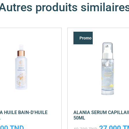
Autres produits similaire
Promo !
A HUILE BAIN-D’HUILE
ALANIA SERUM CAPILLAI
L
50ML
000
TND
27,000
T