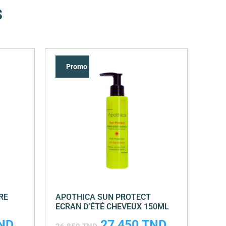
s
Promo !
RE
APOTHICA SUN PROTECT
ECRAN D’ÉTÉ CHEVEUX 150ML
ND
27,450
TND