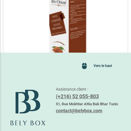
Vers le haut
Assistance client :
(+216) 52 055-803
BIO ORIENT HUILE D’AMANDE DOUCE
51, Rue Mokhtar Attia Bab Bhar Tunis
5,400
TND
À partir de
contact@belybox.com
Lire la suite