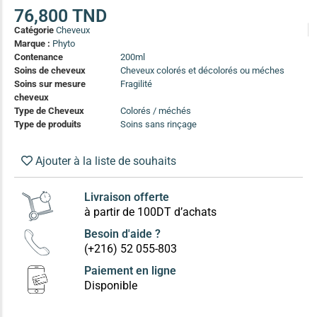
(13)
76,800
TND
Catégorie
Cheveux
Soin anti-pelliculaire
(12)
Marque :
Phyto
Soin pointes cassantes et fourchues
(12)
Contenance
200ml
Soins de cheveux
Cheveux colorés et décolorés ou méches
Soins sur mesure
Fragilité
Soins Solaires Ciblés
cheveux
Pour chaque type de peau, une solution
Type de Cheveux
Colorés / méchés
Soins cibés adultes
(67)
Type de produits
Soins sans rinçage
Soins ciblé bébé (0-5 ans)
(4)
Ajouter à la liste de souhaits
Soins ciblé enfants / adolescent (5-18 ans)
(3)
Box à
Soins ciblés famille
(4)
compos
Livraison offerte
à partir de 100DT d’achats
Besoin d'aide ?
(+216) 52 055-803
Paiement en ligne
Disponible