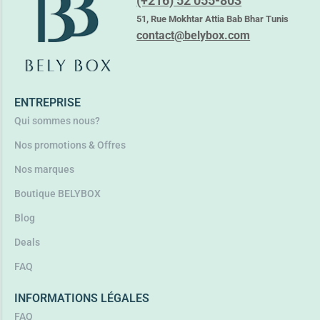
(+216) 52 055-803
ALANIA PURETE + VIT C MOUSSE NETTOYANTE
27,750
TND
51, Rue Mokhtar Attia Bab Bhar Tunis
36,150
TND
contact@belybox.com
Ajouter au panier
ENTREPRISE
Qui sommes nous?
Nos promotions & Offres
Nos marques
Boutique BELYBOX
Blog
Deals
FAQ
INFORMATIONS LÉGALES
FAQ