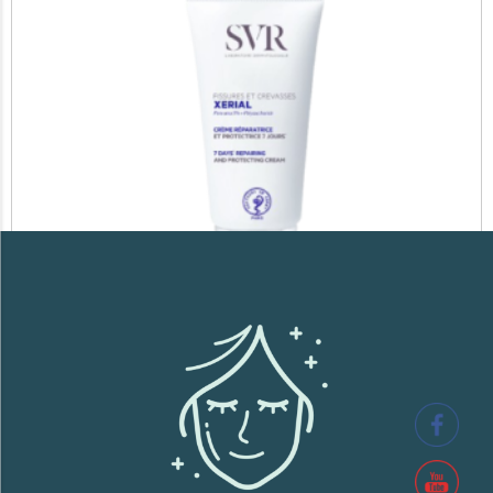
SVR XERIAL FISSURES ET CREVASSES
41,700
TND
Lire la suite