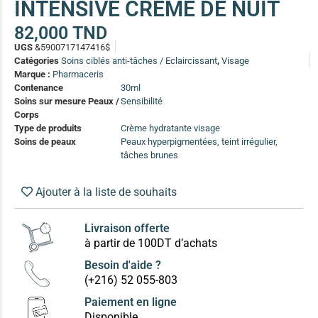
INTENSIVE CREME DE NUIT
(13)
82,000
TND
Soin anti-pelliculaire
(12)
UGS
&5900717147416$
Soin pointes cassantes et fourchues
(12)
Catégories
Soins ciblés anti-tâches / Eclaircissant
,
Visage
Marque :
Pharmaceris
Contenance
30ml
Soins Solaires Ciblés
Soins sur mesure Peaux /
Sensibilité
Pour chaque type de peau, une solution
Corps
Soins cibés adultes
(67)
Type de produits
Crème hydratante visage
Soins de peaux
Peaux hyperpigmentées, teint irrégulier,
Soins ciblé bébé (0-5 ans)
(4)
tâches brunes
Soins ciblé enfants / adolescent (5-18 ans)
(3)
Box à
Ajouter à la liste de souhaits
Soins ciblés famille
(4)
compos
Livraison offerte
à partir de 100DT d’achats
Besoin d'aide ?
(+216) 52 055-803
Paiement en ligne
Disponible