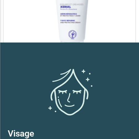
SVR XERIAL FISSURES ET CREVASSES
41,700
TND
Lire la suite
Visage