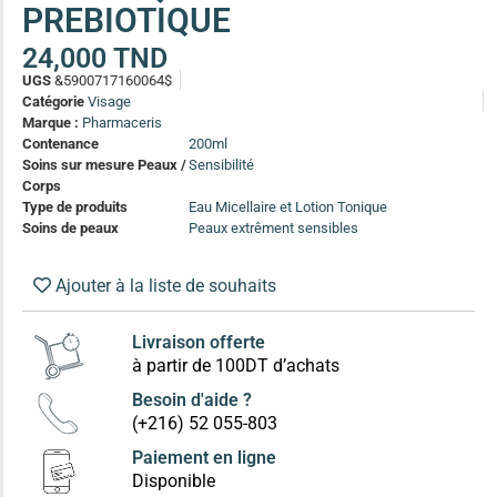
PREBIOTIQUE
(13)
Soin anti-pelliculaire
(12)
24,000
TND
UGS
&5900717160064$
Soin pointes cassantes et fourchues
(12)
Catégorie
Visage
Marque :
Pharmaceris
Contenance
200ml
Soins Solaires Ciblés
Soins sur mesure Peaux /
Sensibilité
Pour chaque type de peau, une solution
Corps
Soins cibés adultes
(67)
Type de produits
Eau Micellaire et Lotion Tonique
Soins ciblé bébé (0-5 ans)
(4)
Soins de peaux
Peaux extrêment sensibles
Soins ciblé enfants / adolescent (5-18 ans)
(3)
Box à
Ajouter à la liste de souhaits
Soins ciblés famille
(4)
compos
Livraison offerte
à partir de 100DT d’achats
Besoin d'aide ?
(+216) 52 055-803
Paiement en ligne
Disponible