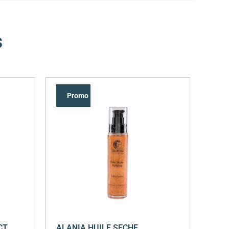
s
Promo !
CT
ALANIA HUILE SECHE