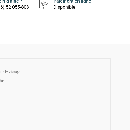
in d'aide ?
Paiement en ligne
16) 52 055-803
Disponible
 le visage.
he.