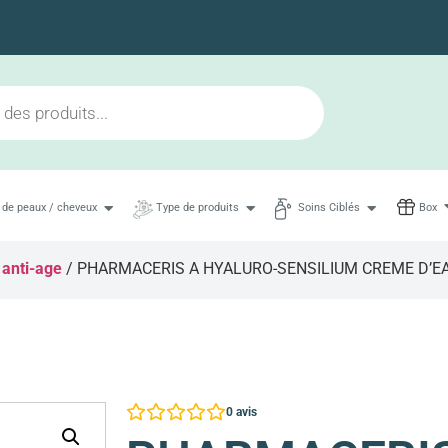
Livraison en 48h maximum
 de peaux / cheveux
Type de produits
Soins Ciblés
Box
 anti-age
/ PHARMACERIS A HYALURO-SENSILIUM CREME D’E
0
avis