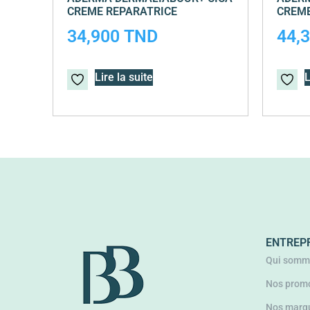
CREME REPARATRICE
CREME
34,900
TND
44,
Lire la suite
L
ENTREP
Qui somm
Nos promo
Nos marq