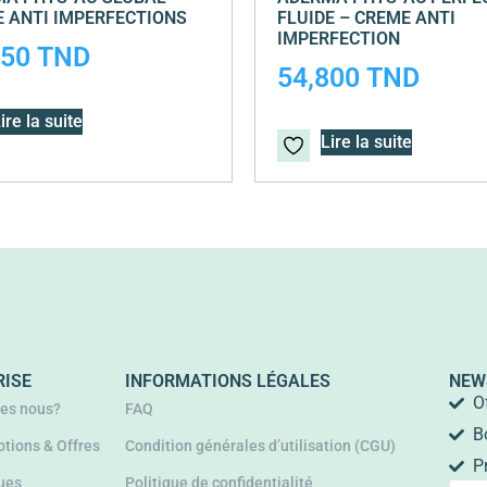
 ANTI IMPERFECTIONS
FLUIDE – CREME ANTI
IMPERFECTION
350
TND
54,800
TND
ire la suite
Lire la suite
RISE
INFORMATIONS LÉGALES
NEW
O
es nous?
FAQ
B
tions & Offres
Condition générales d’utilisation (CGU)
P
ues
Politique de confidentialité