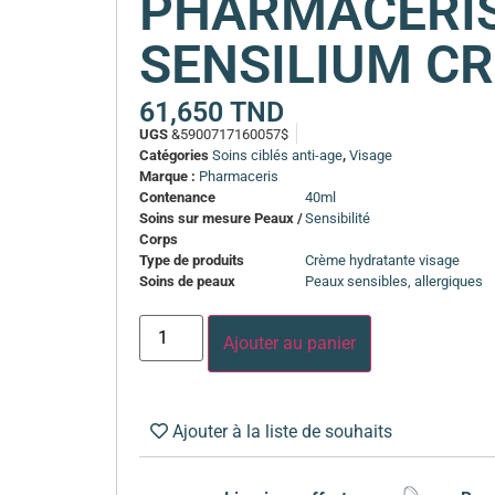
PHARMACERIS
SENSILIUM CR
61,650
TND
UGS
&5900717160057$
Catégories
Soins ciblés anti-age
,
Visage
Marque :
Pharmaceris
Contenance
40ml
Soins sur mesure Peaux /
Sensibilité
Corps
Type de produits
Crème hydratante visage
Soins de peaux
Peaux sensibles, allergiques
Ajouter au panier
Ajouter à la liste de souhaits