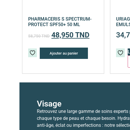
PHARMACERIS S SPECTRUM-
URIAG
PROTECT SPF50+ 50 ML
EMULS
48,950
TND
34,
58,750
TND
L
Ajouter au panier
Visage
Retrouvez une large gamme de soins experts
chaque type de peau et chaque besoin. Hydrat
anti-âge, éclat ou imperfections : notre sélect