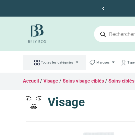
s 100dt d'achat
Toutes les catégories
Marques
Type
Accueil
/
Visage
/
Soins visage ciblés
/
Soins ciblés
Visage