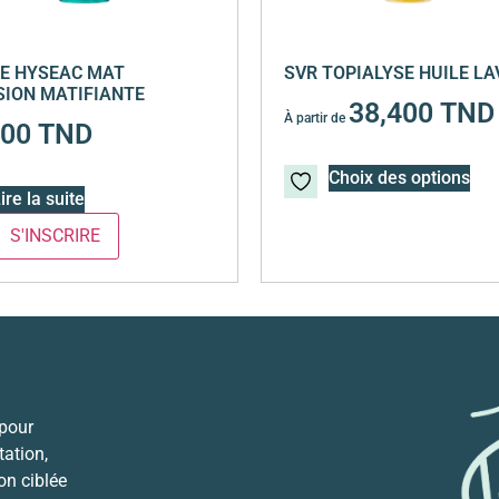
E HYSEAC MAT
SVR TOPIALYSE HUILE L
ION MATIFIANTE
38,400
TND
À partir de
700
TND
Choix des options
ire la suite
 pour
ation,
ion ciblée