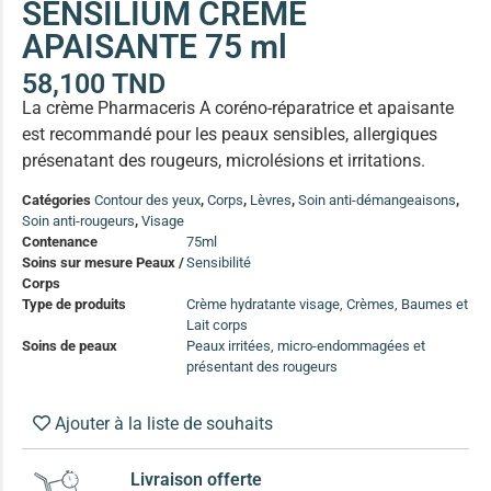
SENSILIUM CRÈME
(13)
APAISANTE 75 ml
Soin anti-pelliculaire
(12)
58,100
TND
Soin pointes cassantes et fourchues
(12)
La crème Pharmaceris A coréno-réparatrice et apaisante
est recommandé pour les peaux sensibles, allergiques
Soins Solaires Ciblés
présenatant des rougeurs, microlésions et irritations.
Pour chaque type de peau, une solution
Soins cibés adultes
(67)
Catégories
Contour des yeux
,
Corps
,
Lèvres
,
Soin anti-démangeaisons
,
Soin anti-rougeurs
,
Visage
Soins ciblé bébé (0-5 ans)
(4)
Contenance
75ml
Soins ciblé enfants / adolescent (5-18 ans)
(3)
Soins sur mesure Peaux /
Sensibilité
Box à
Corps
Soins ciblés famille
(4)
compos
Type de produits
Crème hydratante visage, Crèmes, Baumes et
Lait corps
Soins de peaux
Peaux irritées, micro-endommagées et
présentant des rougeurs
Ajouter à la liste de souhaits
Livraison offerte