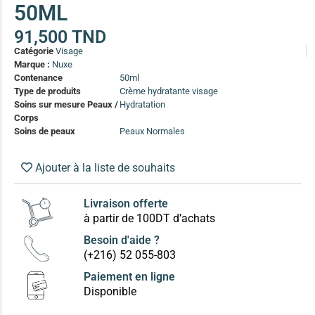
50ML
(13)
Soin anti-pelliculaire
(12)
91,500
TND
Catégorie
Visage
Soin pointes cassantes et fourchues
(12)
Marque :
Nuxe
Contenance
50ml
Type de produits
Crème hydratante visage
Soins Solaires Ciblés
Soins sur mesure Peaux /
Hydratation
Pour chaque type de peau, une solution
Corps
Soins cibés adultes
(67)
Soins de peaux
Peaux Normales
Soins ciblé bébé (0-5 ans)
(4)
Ajouter à la liste de souhaits
Soins ciblé enfants / adolescent (5-18 ans)
(3)
Box à
Soins ciblés famille
(4)
compos
Livraison offerte
à partir de 100DT d’achats
Besoin d'aide ?
(+216) 52 055-803
Paiement en ligne
Disponible