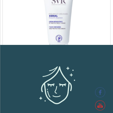
SVR XERIAL FISSURES ET CREVASSES
41,700
TND
Lire la suite