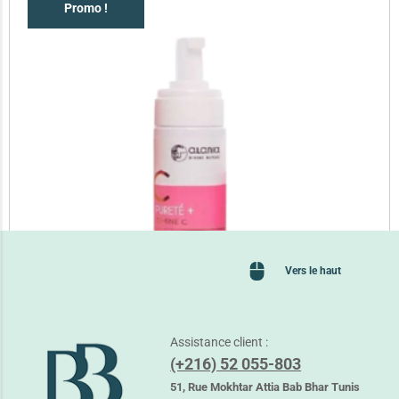
Promo !
Vers le haut
Assistance client :
(+216) 52 055-803
ALANIA PURETE + VIT C MOUSSE NETTOYANTE
27,750
TND
51, Rue Mokhtar Attia Bab Bhar Tunis
36,150
TND