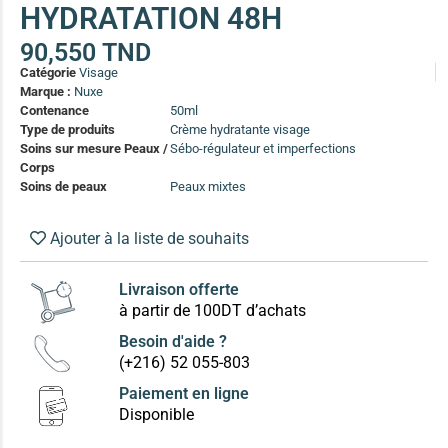
HYDRATATION 48H
(13)
Soin anti-pelliculaire
(12)
90,550
TND
Catégorie
Visage
Soin pointes cassantes et fourchues
(12)
Marque :
Nuxe
Contenance
50ml
Type de produits
Crème hydratante visage
Soins Solaires Ciblés
Soins sur mesure Peaux /
Sébo-régulateur et imperfections
Pour chaque type de peau, une solution
Corps
Soins cibés adultes
(67)
Soins de peaux
Peaux mixtes
Soins ciblé bébé (0-5 ans)
(4)
Ajouter à la liste de souhaits
Soins ciblé enfants / adolescent (5-18 ans)
(3)
Box à
Soins ciblés famille
(4)
compos
Livraison offerte
à partir de 100DT d’achats
Besoin d'aide ?
(+216) 52 055-803
Paiement en ligne
Disponible