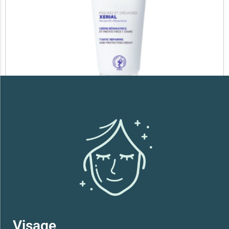
SVR XERIAL FISSURES ET CREVASSES
41,700
TND
Lire la suite
Visage