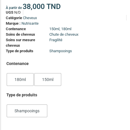
(13)
38,000
TND
À partir de
UGS
N/D
Soin anti-pelliculaire
(12)
Catégorie
Cheveux
Soin pointes cassantes et fourchues
(12)
Marque :
Nutrisante
Contenance
150ml, 180ml
Soins de cheveux
Chute de cheveux
Soins Solaires Ciblés
Soins sur mesure
Fragilité
Pour chaque type de peau, une solution
cheveux
Soins cibés adultes
(67)
Type de produits
Shampooings
Soins ciblé bébé (0-5 ans)
(4)
Contenance
Soins ciblé enfants / adolescent (5-18 ans)
(3)
Box à
Soins ciblés famille
(4)
180ml
150ml
compos
Type de produits
Shampooings