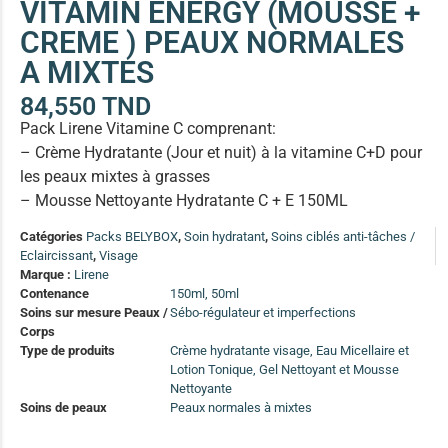
VITAMIN ENERGY (MOUSSE +
(13)
CREME ) PEAUX NORMALES
Soin anti-pelliculaire
(12)
A MIXTES
Soin pointes cassantes et fourchues
(12)
84,550
TND
Pack Lirene Vitamine C comprenant:
Soins Solaires Ciblés
– Crème Hydratante (Jour et nuit) à la vitamine C+D pour
Pour chaque type de peau, une solution
Soins cibés adultes
(67)
les peaux mixtes à grasses
– Mousse Nettoyante Hydratante C + E 150ML
Soins ciblé bébé (0-5 ans)
(4)
Catégories
Packs BELYBOX
,
Soin hydratant
,
Soins ciblés anti-tâches /
Soins ciblé enfants / adolescent (5-18 ans)
(3)
Box à
Eclaircissant
,
Visage
Soins ciblés famille
(4)
Marque :
Lirene
compos
Contenance
150ml, 50ml
Soins sur mesure Peaux /
Sébo-régulateur et imperfections
Corps
Type de produits
Crème hydratante visage, Eau Micellaire et
Lotion Tonique, Gel Nettoyant et Mousse
Nettoyante
Soins de peaux
Peaux normales à mixtes