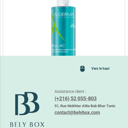
Vers le haut
Assistance client :
(+216) 52 055-803
ADERMA PHYS-AC GEL MOUSSANT
51, Rue Mokhtar Attia Bab Bhar Tunis
43,350
TND
contact@belybox.com
Lire la suite