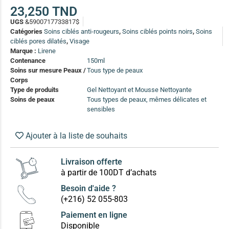
(13)
23,250
TND
UGS
&5900717733817$
Soin anti-pelliculaire
(12)
Catégories
Soins ciblés anti-rougeurs
,
Soins ciblés points noirs
,
Soins
Soin pointes cassantes et fourchues
(12)
ciblés pores dilatés
,
Visage
Marque :
Lirene
Contenance
150ml
Soins Solaires Ciblés
Soins sur mesure Peaux /
Tous type de peaux
Pour chaque type de peau, une solution
Corps
Soins cibés adultes
(67)
Type de produits
Gel Nettoyant et Mousse Nettoyante
Soins de peaux
Tous types de peaux, mêmes délicates et
Soins ciblé bébé (0-5 ans)
(4)
sensibles
Soins ciblé enfants / adolescent (5-18 ans)
(3)
Box à
Ajouter à la liste de souhaits
Soins ciblés famille
(4)
compos
Livraison offerte
à partir de 100DT d’achats
Besoin d'aide ?
(+216) 52 055-803
Paiement en ligne
Disponible