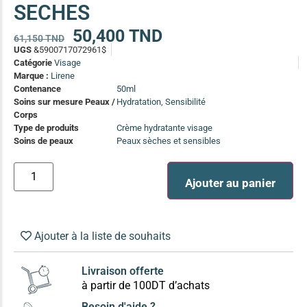
SECHES
(13)
Soin anti-pelliculaire
(12)
50,400
TND
61,150
TND
UGS
&5900717072961$
Soin pointes cassantes et fourchues
(12)
Catégorie
Visage
Marque :
Lirene
Contenance
50ml
Soins Solaires Ciblés
Soins sur mesure Peaux /
Hydratation, Sensibilité
Pour chaque type de peau, une solution
Corps
Soins cibés adultes
(67)
Type de produits
Crème hydratante visage
Soins ciblé bébé (0-5 ans)
(4)
Soins de peaux
Peaux sèches et sensibles
Soins ciblé enfants / adolescent (5-18 ans)
(3)
Box à
Ajouter au panier
Soins ciblés famille
(4)
compos
Ajouter à la liste de souhaits
Livraison offerte
à partir de 100DT d’achats
Besoin d'aide ?