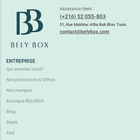
Assistance client :
ALANIA PURETE + VIT C EAU TONIQUE 150ML
(+216) 52 055-803
22,650
TND
28,050
TND
51, Rue Mokhtar Attia Bab Bhar Tunis
contact@belybox.com
Ajouter au panier
ENTREPRISE
Qui sommes nous?
Nos promotions & Offres
Nos marques
Boutique BELYBOX
Blog
Deals
FAQ