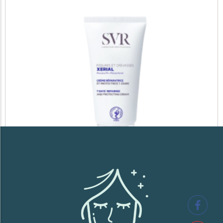
SVR XERIAL FISSURES ET CREVASSES
41,700
TND