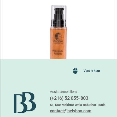
Vers le haut
Assistance client :
(+216) 52 055-803
ALANIA HUILE SECHE PAILLETEE 60ML
31,900
TND
51, Rue Mokhtar Attia Bab Bhar Tunis
37,000
TND
contact@belybox.com