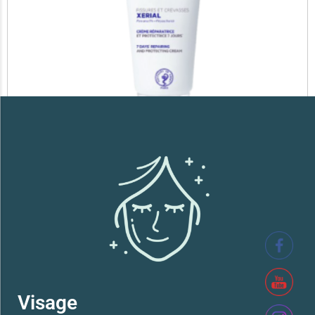
SVR XERIAL FISSURES ET CREVASSES
41,700
TND
Lire la suite
Visage