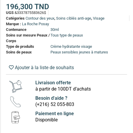
(13)
196,300
TND
UGS
&3337875583626$
Soin anti-pelliculaire
(12)
Catégories
Contour des yeux
,
Soins ciblés anti-age
,
Visage
Soin pointes cassantes et fourchues
(12)
Marque :
La Roche Posay
Contenance
30ml
Soins sur mesure Peaux /
Tous type de peaux
Soins Solaires Ciblés
Corps
Pour chaque type de peau, une solution
Type de produits
Crème hydratante visage
Soins cibés adultes
(67)
Soins de peaux
Peaux sensibles jeunes à matures
Soins ciblé bébé (0-5 ans)
(4)
Ajouter à la liste de souhaits
Soins ciblé enfants / adolescent (5-18 ans)
(3)
Box à
Soins ciblés famille
(4)
compos
Livraison offerte
à partir de 100DT d’achats
Besoin d'aide ?
(+216) 52 055-803
Paiement en ligne
Disponible