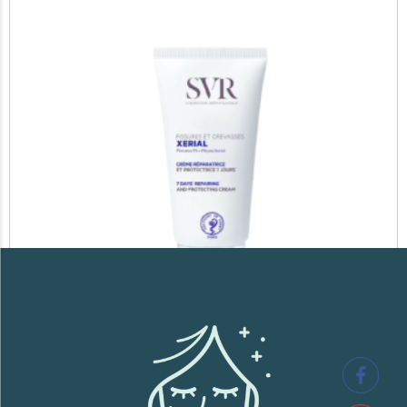
SVR XERIAL FISSURES ET CREVASSES
41,700
TND