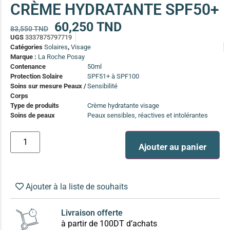
CRÈME HYDRATANTE SPF50+
(13)
Soin anti-pelliculaire
(12)
60,250
TND
83,550
TND
UGS
3337875797719
Soin pointes cassantes et fourchues
(12)
Catégories
Solaires
,
Visage
Marque :
La Roche Posay
Contenance
50ml
Soins Solaires Ciblés
Protection Solaire
SPF51+ à SPF100
Pour chaque type de peau, une solution
Soins sur mesure Peaux /
Sensibilité
Soins cibés adultes
(67)
Corps
Soins ciblé bébé (0-5 ans)
(4)
Type de produits
Crème hydratante visage
Soins de peaux
Peaux sensibles, réactives et intolérantes
Soins ciblé enfants / adolescent (5-18 ans)
(3)
Box à
Soins ciblés famille
(4)
compos
Ajouter au panier
Ajouter à la liste de souhaits
Livraison offerte
à partir de 100DT d’achats