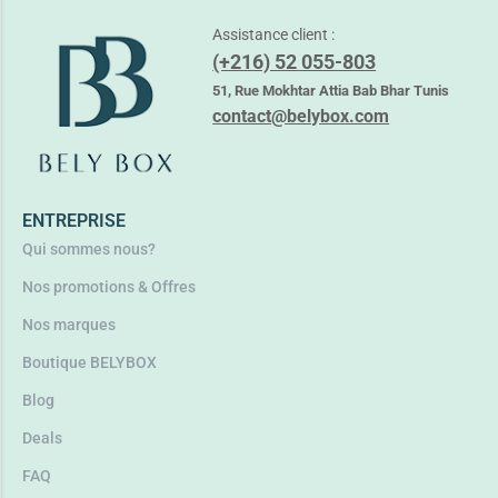
Assistance client :
(+216) 52 055-803
ALANIA PURETE + VIT C EAU TONIQUE 150ML
22,650
TND
51, Rue Mokhtar Attia Bab Bhar Tunis
28,050
TND
contact@belybox.com
Ajouter au panier
ENTREPRISE
Qui sommes nous?
Nos promotions & Offres
Nos marques
Boutique BELYBOX
Blog
Deals
FAQ