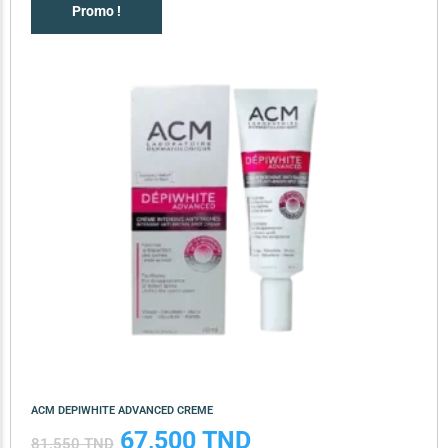
Promo !
ACM DEPIWHITE ADVANCED CREME
67,500
TND
81,550
TND