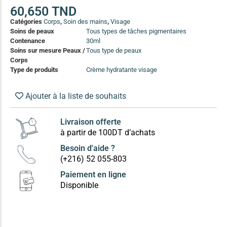
(13)
60,650
TND
Catégories
Corps
,
Soin des mains
,
Visage
Soin anti-pelliculaire
(12)
Soins de peaux
Tous types de tâches pigmentaires
Soin pointes cassantes et fourchues
(12)
Contenance
30ml
Soins sur mesure Peaux /
Tous type de peaux
Corps
Soins Solaires Ciblés
Type de produits
Crème hydratante visage
Pour chaque type de peau, une solution
Soins cibés adultes
(67)
Ajouter à la liste de souhaits
Soins ciblé bébé (0-5 ans)
(4)
Soins ciblé enfants / adolescent (5-18 ans)
(3)
Livraison offerte
Box à
à partir de 100DT d’achats
Soins ciblés famille
(4)
compos
Besoin d'aide ?
(+216) 52 055-803
Paiement en ligne
Disponible