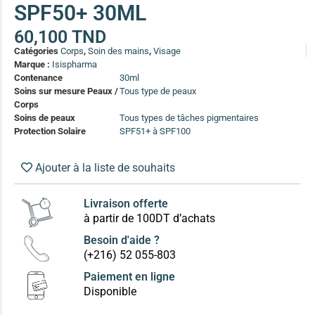
SPF50+ 30ML
(13)
Soin anti-pelliculaire
(12)
60,100
TND
Catégories
Corps
,
Soin des mains
,
Visage
Soin pointes cassantes et fourchues
(12)
Marque :
Isispharma
Contenance
30ml
Soins sur mesure Peaux /
Tous type de peaux
Soins Solaires Ciblés
Corps
Pour chaque type de peau, une solution
Soins de peaux
Tous types de tâches pigmentaires
Soins cibés adultes
(67)
Protection Solaire
SPF51+ à SPF100
Soins ciblé bébé (0-5 ans)
(4)
Ajouter à la liste de souhaits
Soins ciblé enfants / adolescent (5-18 ans)
(3)
Box à
Soins ciblés famille
(4)
compos
Livraison offerte
à partir de 100DT d’achats
Besoin d'aide ?
(+216) 52 055-803
Paiement en ligne
Disponible