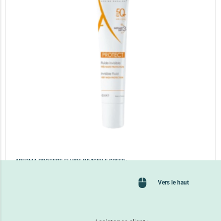
ADERMA PROTECT FLUIDE INVISIBLE SPF50+
39,650
TND
Vers le haut
Lire la suite