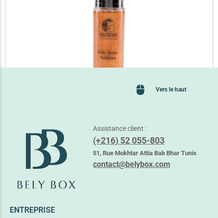
Vers le haut
Assistance client :
(+216) 52 055-803
ALANIA HUILE SECHE PAILLETEE 60ML
31,900
TND
51, Rue Mokhtar Attia Bab Bhar Tunis
37,000
TND
contact@belybox.com
Ajouter au panier
ENTREPRISE