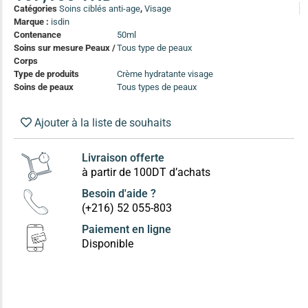
(13)
Catégories
Soins ciblés anti-age
,
Visage
Marque :
isdin
Soin anti-pelliculaire
(12)
Contenance
50ml
Soins sur mesure Peaux /
Tous type de peaux
Soin pointes cassantes et fourchues
(12)
Corps
Type de produits
Crème hydratante visage
Soins de peaux
Tous types de peaux
Soins Solaires Ciblés
Pour chaque type de peau, une solution
Soins cibés adultes
(67)
Ajouter à la liste de souhaits
Soins ciblé bébé (0-5 ans)
(4)
Livraison offerte
Soins ciblé enfants / adolescent (5-18 ans)
(3)
à partir de 100DT d’achats
Box à
Soins ciblés famille
(4)
compos
Besoin d'aide ?
(+216) 52 055-803
Paiement en ligne
Disponible