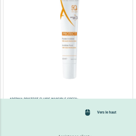
ADERMA PROTECT FLUIDE INVISIBLE SPF50+
39,650
TND
Vers le haut
Lire la suite