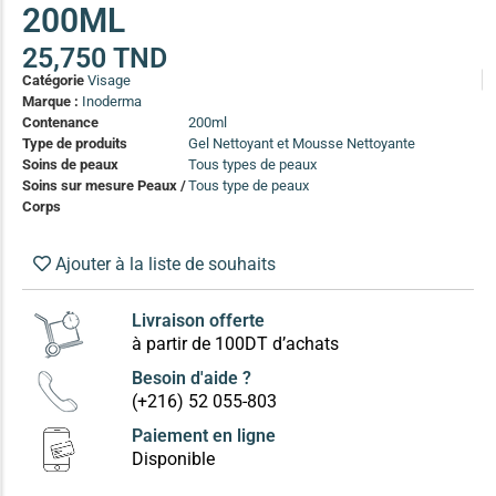
200ML
(13)
Soin anti-pelliculaire
(12)
25,750
TND
Catégorie
Visage
Soin pointes cassantes et fourchues
(12)
Marque :
Inoderma
Contenance
200ml
Type de produits
Gel Nettoyant et Mousse Nettoyante
Soins Solaires Ciblés
Soins de peaux
Tous types de peaux
Pour chaque type de peau, une solution
Soins sur mesure Peaux /
Tous type de peaux
Soins cibés adultes
(67)
Corps
Soins ciblé bébé (0-5 ans)
(4)
Ajouter à la liste de souhaits
Soins ciblé enfants / adolescent (5-18 ans)
(3)
Box à
Soins ciblés famille
(4)
compos
Livraison offerte
à partir de 100DT d’achats
Besoin d'aide ?
(+216) 52 055-803
Paiement en ligne
Disponible