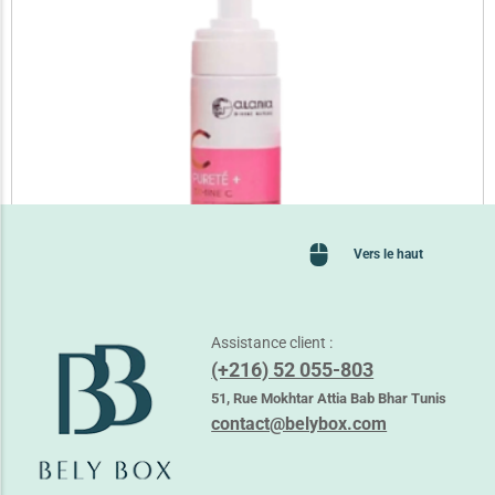
Vers le haut
Assistance client :
(+216) 52 055-803
ALANIA PURETE + VIT C MOUSSE NETTOYANTE
27,750
TND
51, Rue Mokhtar Attia Bab Bhar Tunis
36,150
TND
contact@belybox.com
Ajouter au panier