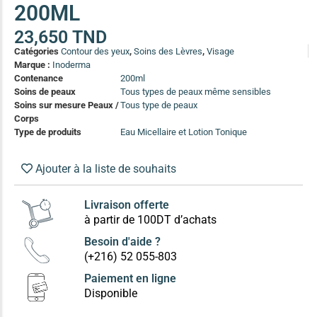
200ML
(13)
Soin anti-pelliculaire
(12)
23,650
TND
Catégories
Contour des yeux
,
Soins des Lèvres
,
Visage
Soin pointes cassantes et fourchues
(12)
Marque :
Inoderma
Contenance
200ml
Soins de peaux
Tous types de peaux même sensibles
Soins Solaires Ciblés
Soins sur mesure Peaux /
Tous type de peaux
Pour chaque type de peau, une solution
Corps
Soins cibés adultes
(67)
Type de produits
Eau Micellaire et Lotion Tonique
Soins ciblé bébé (0-5 ans)
(4)
Ajouter à la liste de souhaits
Soins ciblé enfants / adolescent (5-18 ans)
(3)
Box à
Soins ciblés famille
(4)
compos
Livraison offerte
à partir de 100DT d’achats
Besoin d'aide ?
(+216) 52 055-803
Paiement en ligne
Disponible