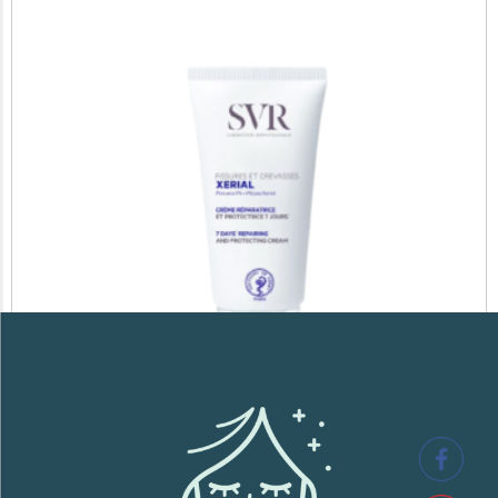
SVR XERIAL FISSURES ET CREVASSES
41,700
TND