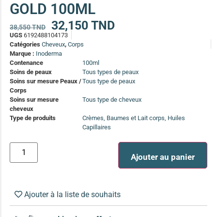
GOLD 100ML
(13)
Soin anti-pelliculaire
(12)
32,150
TND
38,550
TND
UGS
6192488104173
Soin pointes cassantes et fourchues
(12)
Catégories
Cheveux
,
Corps
Marque :
Inoderma
Contenance
100ml
Soins Solaires Ciblés
Soins de peaux
Tous types de peaux
Pour chaque type de peau, une solution
Soins sur mesure Peaux /
Tous type de peaux
Soins cibés adultes
(67)
Corps
Soins ciblé bébé (0-5 ans)
(4)
Soins sur mesure
Tous type de cheveux
cheveux
Soins ciblé enfants / adolescent (5-18 ans)
(3)
Type de produits
Crèmes, Baumes et Lait corps, Huiles
Box à
Capillaires
Soins ciblés famille
(4)
compos
Ajouter au panier
Ajouter à la liste de souhaits