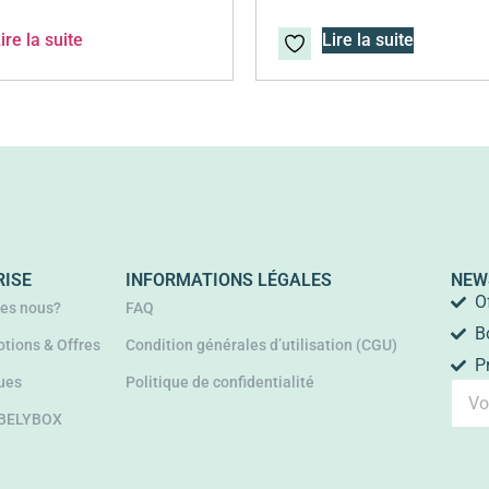
ire la suite
Lire la suite
RISE
INFORMATIONS LÉGALES
NEW
O
es nous?
FAQ
B
tions & Offres
Condition générales d’utilisation (CGU)
P
ues
Politique de confidentialité
 BELYBOX