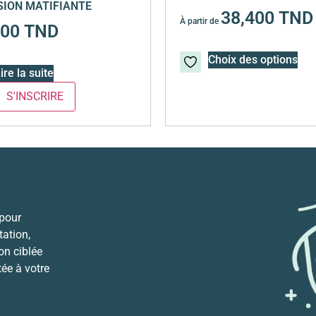
ION MATIFIANTE
38,400
TND
À partir de
700
TND
Choix des options
ire la suite
 pour
ation,
ion ciblée
tée à votre