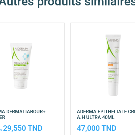
Autres produits similaire
MA DERMALIABOUR+
ADERMA EPITHELIALE C
ER
A.H ULTRA 40ML
29,550
TND
47,000
TND
de