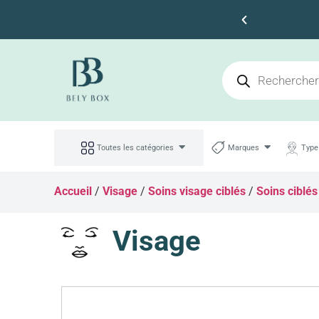
s 100dt d'achat
Toutes les catégories
Marques
Type
Accueil
/
Visage
/
Soins visage ciblés
/
Soins ciblés
Visage