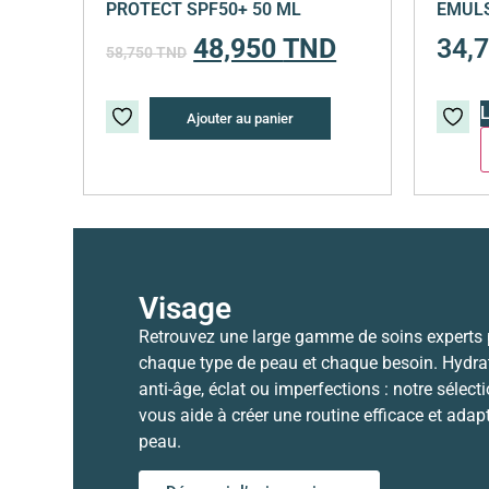
PROTECT SPF50+ 50 ML
EMULS
48,950
TND
34,
58,750
TND
L
Ajouter au panier
Visage
Retrouvez une large gamme de soins experts
chaque type de peau et chaque besoin. Hydrat
anti-âge, éclat ou imperfections : notre sélect
vous aide à créer une routine efficace et adap
peau.