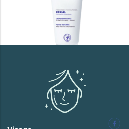
SVR XERIAL FISSURES ET CREVASSES
41,700
TND
Lire la suite