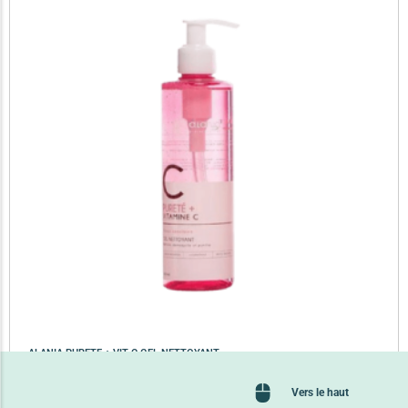
ALANIA PURETE + VIT C GEL NETTOYANT
37,350
TND
Vers le haut