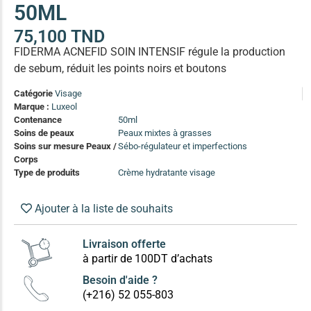
50ML
(13)
Soin anti-pelliculaire
(12)
75,100
TND
FIDERMA ACNEFID SOIN INTENSIF régule la production
Soin pointes cassantes et fourchues
(12)
de sebum, réduit les points noirs et boutons
Soins Solaires Ciblés
Catégorie
Visage
Pour chaque type de peau, une solution
Marque :
Luxeol
Soins cibés adultes
(67)
Contenance
50ml
Soins de peaux
Peaux mixtes à grasses
Soins ciblé bébé (0-5 ans)
(4)
Soins sur mesure Peaux /
Sébo-régulateur et imperfections
Corps
Soins ciblé enfants / adolescent (5-18 ans)
(3)
Type de produits
Crème hydratante visage
Box à
Soins ciblés famille
(4)
compos
Ajouter à la liste de souhaits
Livraison offerte
à partir de 100DT d’achats
Besoin d'aide ?
(+216) 52 055-803