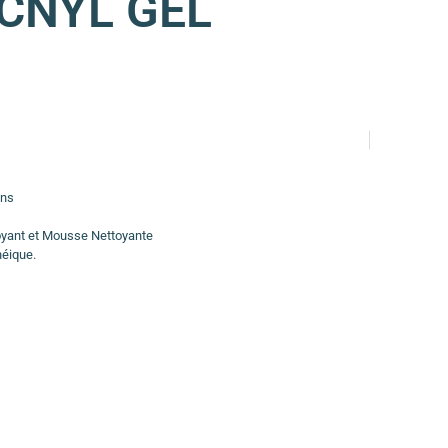
CNYL GEL
ons
oyant et Mousse Nettoyante
éique.