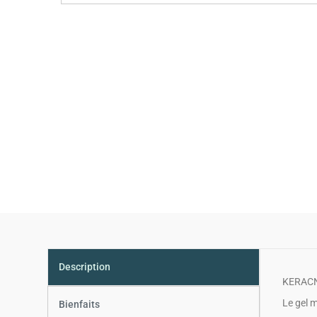
Description
KERACNY
Le gel 
Bienfaits