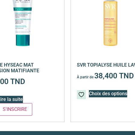
E HYSEAC MAT
SVR TOPIALYSE HUILE L
ION MATIFIANTE
38,400
TND
À partir de
700
TND
Choix des options
ire la suite