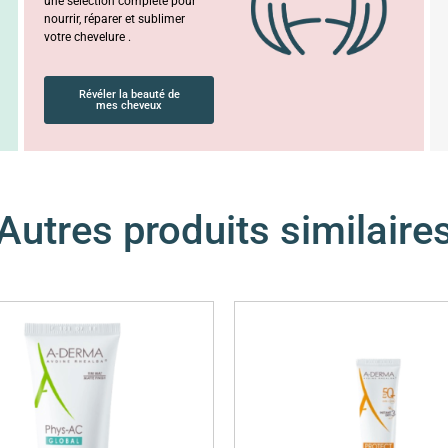
une sélection complète pour
nourrir, réparer et sublimer
votre chevelure .
Révéler la beauté de
mes cheveux
Autres produits similaire