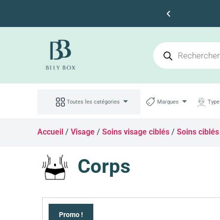
Faites des économies
Toutes les catégories
Marques
Type
Accueil
/
Visage
/
Soins visage ciblés
/
Soins ciblés
Corps
Promo !