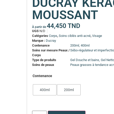
DUCRAY KERA
MOUSSANT
44,450
TND
À partir de
UGS
N/D
Catégories
Corps
,
Soins ciblés anti-acné
,
Visage
Marque :
Ducray
Contenance
200ml, 400ml
Soins sur mesure Peaux /
Sébo-régulateur et imperfecti
Corps
Type de produits
Gel Douche et bains, Gel Nett
Soins de peaux
Peaux grasses à tendance acn
Contenance
400ml
200ml