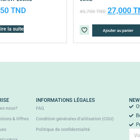
550
TND
27,000
T
40,700
TND
ire la suite
Ajouter au panier
RISE
INFORMATIONS LÉGALES
NEW
O
es nous?
FAQ
B
tions & Offres
Condition générales d’utilisation (CGU)
P
ues
Politique de confidentialité
 BELYBOX