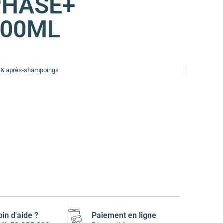
PHASE+
200ML
& après-shampoings
in d'aide ?
Paiement en ligne