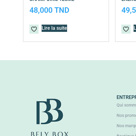
48,000
TND
49,
Lire la suite
L
ENTREP
Qui somm
Nos promo
Nos marq
Boutique