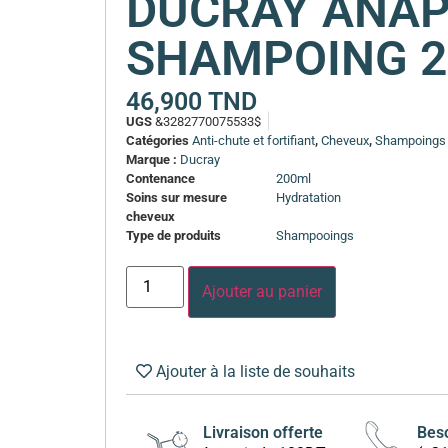
DUCRAY ANA
SHAMPOING 
46,900
TND
UGS
&3282770075533$
Catégories
Anti-chute et fortifiant
,
Cheveux
,
Shampoings 
Marque :
Ducray
Contenance
200ml
Soins sur mesure
Hydratation
cheveux
Type de produits
Shampooings
Ajouter au panier
Ajouter à la liste de souhaits
Livraison offerte
Beso