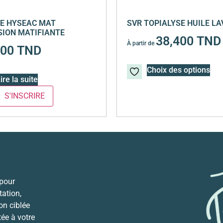
E HYSEAC MAT
SVR TOPIALYSE HUILE L
ION MATIFIANTE
38,400
TND
À partir de
700
TND
Choix des options
ire la suite
 pour
ation,
ion ciblée
tée à votre