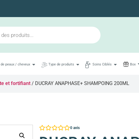
Livraison en 48h maximum
 de peaux / cheveux
Type de produits
Soins Ciblés
Box
e et fortifiant
/ DUCRAY ANAPHASE+ SHAMPOING 200ML
0
avis