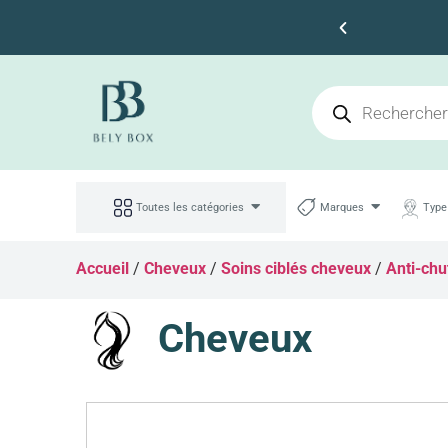
s 100dt d'achat
Toutes les catégories
Marques
Type
Accueil
/
Cheveux
/
Soins ciblés cheveux
/
Anti-chut
Cheveux