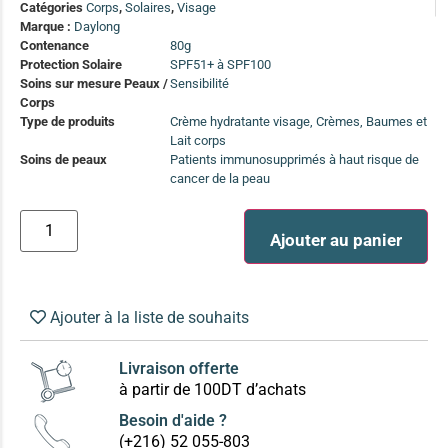
Catégories
Corps
,
Solaires
,
Visage
(13)
Marque :
Daylong
Soin anti-pelliculaire
(12)
Contenance
80g
Protection Solaire
SPF51+ à SPF100
Soin pointes cassantes et fourchues
(12)
Soins sur mesure Peaux /
Sensibilité
Corps
Type de produits
Crème hydratante visage, Crèmes, Baumes et
Soins Solaires Ciblés
Lait corps
Pour chaque type de peau, une solution
Soins de peaux
Patients immunosupprimés à haut risque de
Soins cibés adultes
(67)
cancer de la peau
Soins ciblé bébé (0-5 ans)
(4)
Ajouter au panier
Soins ciblé enfants / adolescent (5-18 ans)
(3)
Box à
Soins ciblés famille
(4)
compos
Ajouter à la liste de souhaits
Livraison offerte
à partir de 100DT d’achats
Besoin d'aide ?
(+216) 52 055-803