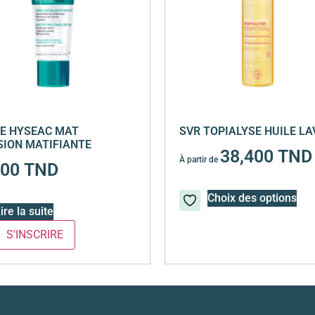
E HYSEAC MAT
SVR TOPIALYSE HUILE L
ION MATIFIANTE
38,400
TND
À partir de
700
TND
Choix des options
ire la suite