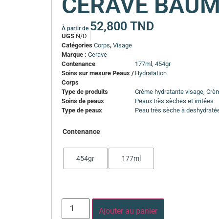
CERAVE BAUM
52,800
TND
À partir de
UGS
N/D
Catégories
Corps
,
Visage
Marque :
Cerave
Contenance
177ml, 454gr
Soins sur mesure Peaux /
Hydratation
Corps
Type de produits
Crème hydratante visage, Crè
Soins de peaux
Peaux très sèches et irritées
Type de peaux
Peau très sèche à deshydraté
Contenance
454gr
177ml
Ajouter au panier