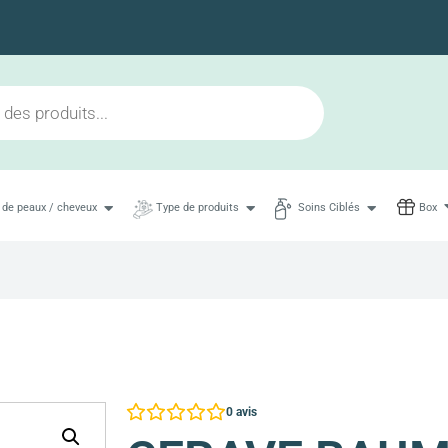
Livraison en 48h maximum
 de peaux / cheveux
Type de produits
Soins Ciblés
Box
0
avis