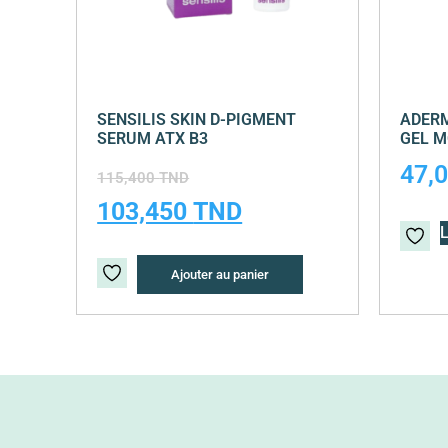
SENSILIS SKIN D-PIGMENT
ADERM
SERUM ATX B3
GEL 
47,
115,400
TND
103,450
TND
L
Ajouter au panier