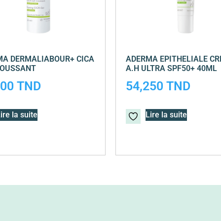
A DERMALIABOUR+ CICA
ADERMA EPITHELIALE C
MOUSSANT
A.H ULTRA SPF50+ 40ML
000
TND
54,250
TND
ire la suite
Lire la suite