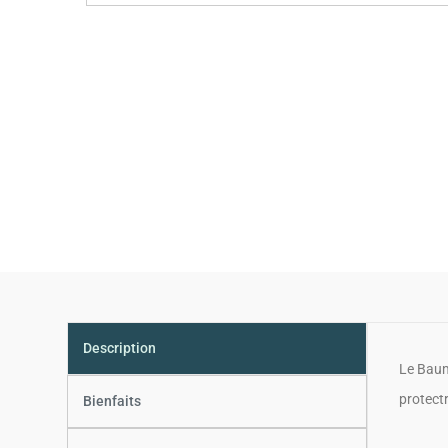
Description
Le Baume
protectr
Bienfaits