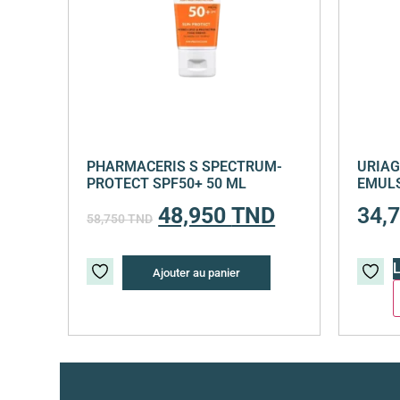
PHARMACERIS S SPECTRUM-
URIAG
PROTECT SPF50+ 50 ML
EMULS
48,950
TND
34,
58,750
TND
L
Ajouter au panier