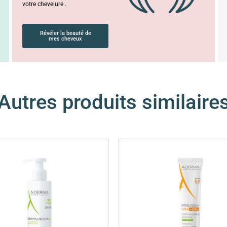
votre chevelure .
Révéler la beauté de
mes cheveux
Autres produits similaire