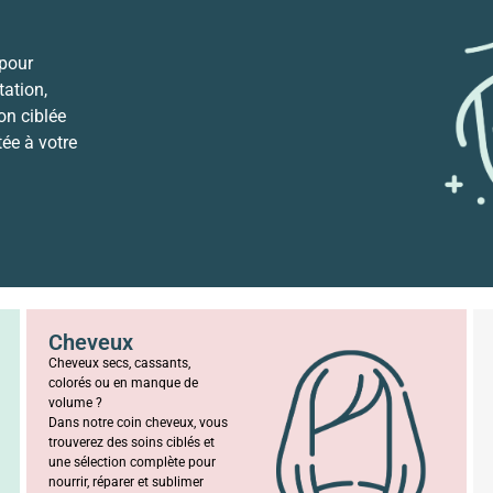
 pour
ation,
ion ciblée
tée à votre
Cheveux
Cheveux secs, cassants,
colorés ou en manque de
volume ?
Dans notre coin cheveux, vous
trouverez des soins ciblés et
une sélection complète pour
nourrir, réparer et sublimer