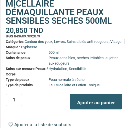
MICELLAIRE
(13)
DÉMAQUILLANTE PEAUX
Soin anti-pelliculaire
(12)
SENSIBLES SECHES 500ML
Soin pointes cassantes et fourchues
(12)
20,850
TND
UGS
8436097092079
Soins Solaires Ciblés
Catégories
Contour des yeux
,
Lèvres
,
Soins ciblés anti-rougeurs
,
Visage
Pour chaque type de peau, une solution
Marque :
Byphasse
Soins cibés adultes
(67)
Contenance
500ml
Soins de peaux
Peaux sensibles, seches irritables, sujettes
Soins ciblé bébé (0-5 ans)
(4)
aux rougeurs
Soins ciblé enfants / adolescent (5-18 ans)
(3)
Soins sur mesure Peaux /
Hydratation, Sensibilité
Box à
Corps
Soins ciblés famille
(4)
compos
Type de peaux
Peau normale à sèche
Type de produits
Eau Micellaire et Lotion Tonique
Ajouter au panier
Ajouter à la liste de souhaits