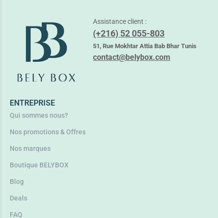
Assistance client :
(+216) 52 055-803
ALANIA PURETE + VIT C MOUSSE NETTOYANTE
27,750
TND
51, Rue Mokhtar Attia Bab Bhar Tunis
36,150
TND
contact@belybox.com
Ajouter au panier
ENTREPRISE
Qui sommes nous?
Nos promotions & Offres
Nos marques
Boutique BELYBOX
Blog
Deals
FAQ